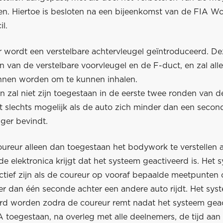
len. Hiertoe is besloten na een bijeenkomst van de FIA W
l.
 wordt een verstelbare achtervleugel geïntroduceerd. Dez
 van de verstelbare voorvleugel en de F-duct, en zal all
nnen worden om te kunnen inhalen.
en zal niet zijn toegestaan in de eerste twee ronden van d
t slechts mogelijk als de auto zich minder dan een secon
ger bevindt.
oureur alleen dan toegestaan het bodywork te verstellen 
de elektronica krijgt dat het systeem geactiveerd is. Het 
ctief zijn als de coureur op vooraf bepaalde meetpunten 
er dan één seconde achter een andere auto rijdt. Het sys
rd worden zodra de coureur remt nadat het systeem geact
A toegestaan, na overleg met alle deelnemers, de tijd aan