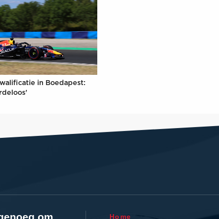
walificatie in Boedapest:
rdeloos'
l genoeg om
Home