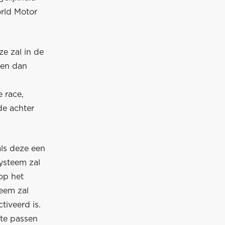
orld Motor
e zal in de
een dan
e race,
de achter
als deze een
systeem zal
op het
teem zal
iveerd is.
 te passen