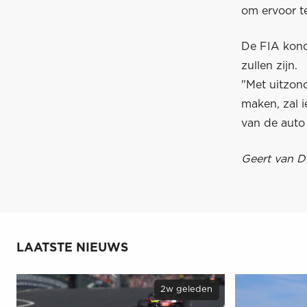
om ervoor t
De FIA kond
zullen zijn.
"Met uitzon
maken, zal 
van de auto 
Geert van Di
LAATSTE NIEUWS
2w geleden