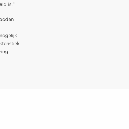
ld is."
rboden
mogelijk
teristiek
ring.