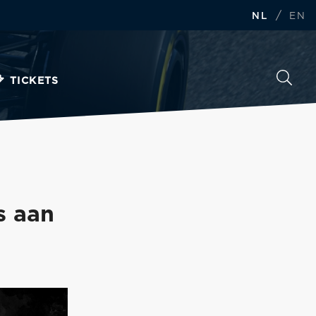
/
NL
EN
TICKETS
s aan