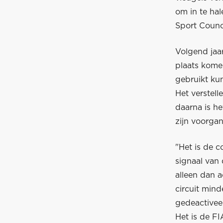
om in te ha
Sport Counci
Volgend jaar
plaats komen
gebruikt ku
Het verstell
daarna is he
zijn voorgan
"Het is de c
signaal van 
alleen dan a
circuit mind
gedeactivee
Het is de FI