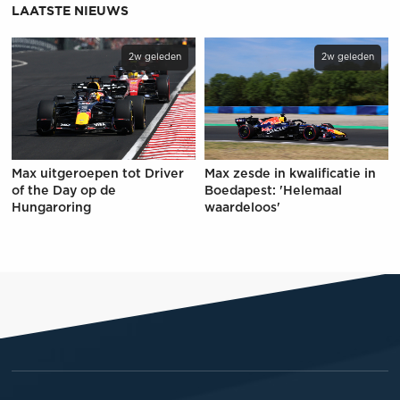
LAATSTE NIEUWS
2w geleden
2w geleden
Max uitgeroepen tot Driver
Max zesde in kwalificatie in
of the Day op de
Boedapest: 'Helemaal
Hungaroring
waardeloos'