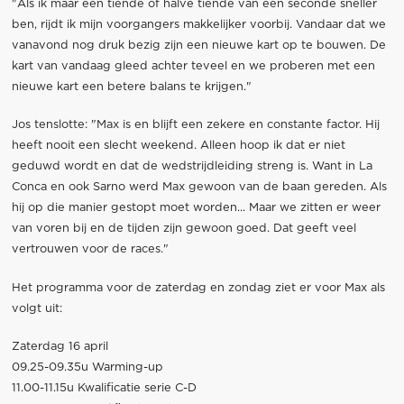
"Als ik maar een tiende of halve tiende van een seconde sneller
ben, rijdt ik mijn voorgangers makkelijker voorbij. Vandaar dat we
vanavond nog druk bezig zijn een nieuwe kart op te bouwen. De
kart van vandaag gleed achter teveel en we proberen met een
nieuwe kart een betere balans te krijgen."
Jos tenslotte: "Max is en blijft een zekere en constante factor. Hij
heeft nooit een slecht weekend. Alleen hoop ik dat er niet
geduwd wordt en dat de wedstrijdleiding streng is. Want in La
Conca en ook Sarno werd Max gewoon van de baan gereden. Als
hij op die manier gestopt moet worden... Maar we zitten er weer
van voren bij en de tijden zijn gewoon goed. Dat geeft veel
vertrouwen voor de races."
Het programma voor de zaterdag en zondag ziet er voor Max als
volgt uit:
Zaterdag 16 april
09.25-09.35u Warming-up
11.00-11.15u Kwalificatie serie C-D