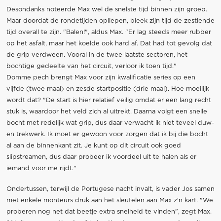
Desondanks noteerde Max wel de snelste tijd binnen zijn groep.
Maar doordat de rondetijden opliepen, bleek zijn tijd de zestiende
tijd overall te zijn. "Balen!", aldus Max. "Er lag steeds meer rubber
op het asfalt, maar het koelde ook hard af. Dat had tot gevolg dat
de grip verdween. Vooral in de twee laatste sectoren, het
bochtige gedeelte van het circuit, verloor ik toen tijd."
Domme pech brengt Max voor zijn kwalificatie series op een
vijfde (twee maal) en zesde startpositie (drie maal). Hoe moeilijk
wordt dat? "De start is hier relatief veilig omdat er een lang recht
stuk is, waardoor het veld zich al uitrekt. Daarna volgt een snelle
bocht met redelijk wat grip, dus daar verwacht ik niet teveel duw-
en trekwerk. Ik moet er gewoon voor zorgen dat ik bij die bocht
al aan de binnenkant zit. Je kunt op dit circuit ook goed
slipstreamen, dus daar probeer ik voordeel uit te halen als er
iemand voor me rijdt."
Ondertussen, terwijl de Portugese nacht invalt, is vader Jos samen
met enkele monteurs druk aan het sleutelen aan Max z'n kart. "We
proberen nog net dat beetje extra snelheid te vinden", zegt Max.