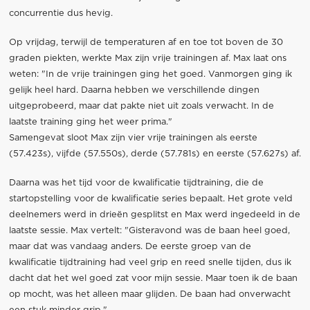
concurrentie dus hevig.
Op vrijdag, terwijl de temperaturen af en toe tot boven de 30
graden piekten, werkte Max zijn vrije trainingen af. Max laat ons
weten: "In de vrije trainingen ging het goed. Vanmorgen ging ik
gelijk heel hard. Daarna hebben we verschillende dingen
uitgeprobeerd, maar dat pakte niet uit zoals verwacht. In de
laatste training ging het weer prima."
Samengevat sloot Max zijn vier vrije trainingen als eerste
(57.423s), vijfde (57.550s), derde (57.781s) en eerste (57.627s) af.
Daarna was het tijd voor de kwalificatie tijdtraining, die de
startopstelling voor de kwalificatie series bepaalt. Het grote veld
deelnemers werd in drieën gesplitst en Max werd ingedeeld in de
laatste sessie. Max vertelt: "Gisteravond was de baan heel goed,
maar dat was vandaag anders. De eerste groep van de
kwalificatie tijdtraining had veel grip en reed snelle tijden, dus ik
dacht dat het wel goed zat voor mijn sessie. Maar toen ik de baan
op mocht, was het alleen maar glijden. De baan had onverwacht