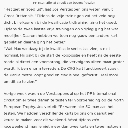
PF International circuit van bovenaf gezien
"Het ziet er goed uit", laat Jos Verstappen ons weten vanuit
Groot-Brittannië. "Tijdens de vrije trainingen zat het veld nog
dicht bij elkaar en bij de kwalificatie tijdtraining ging het goed.
Tijdens de twee laatste vrije trainingen op vrijdag ging het wat
moeilijker. Daarom hebben we toen nog gauw een andere kart
gepakt en daarna ging het beter."
"Wat Max vandaag bij de kwalificatie series laat zien, is niet
normaal. Hij pakt bij de start de koppositie en heeft na de eerste
ronde al direct een voorsprong, die vervolgens alleen maar groter
wordt. Ik ben enorm tevreden. De CRG kart functioneert super,
de Parilla motor loopt goed en Max is heel gefocust. Heel mooi
om dit zo te zien."
Vorige week waren de Verstappens al op het PF International
circuit om er twee dagen te testen ter voorbereiding op de North
European Trophy. Jos vertelt: "Er waren hier 50 man aan het
testen. We hadden verschillende karts bij ons om daaruit een
keuze te maken voor dit weekend. Want tijdens zo'n
raceweekend mag je niet meer dan twee karts en twee motoren