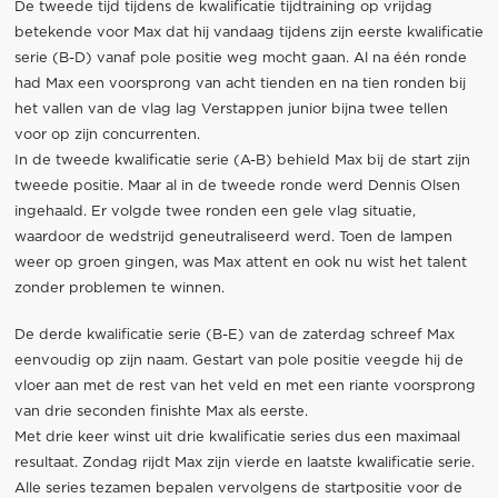
De tweede tijd tijdens de kwalificatie tijdtraining op vrijdag
betekende voor Max dat hij vandaag tijdens zijn eerste kwalificatie
serie (B-D) vanaf pole positie weg mocht gaan. Al na één ronde
had Max een voorsprong van acht tienden en na tien ronden bij
het vallen van de vlag lag Verstappen junior bijna twee tellen
voor op zijn concurrenten.
In de tweede kwalificatie serie (A-B) behield Max bij de start zijn
tweede positie. Maar al in de tweede ronde werd Dennis Olsen
ingehaald. Er volgde twee ronden een gele vlag situatie,
waardoor de wedstrijd geneutraliseerd werd. Toen de lampen
weer op groen gingen, was Max attent en ook nu wist het talent
zonder problemen te winnen.
De derde kwalificatie serie (B-E) van de zaterdag schreef Max
eenvoudig op zijn naam. Gestart van pole positie veegde hij de
vloer aan met de rest van het veld en met een riante voorsprong
van drie seconden finishte Max als eerste.
Met drie keer winst uit drie kwalificatie series dus een maximaal
resultaat. Zondag rijdt Max zijn vierde en laatste kwalificatie serie.
Alle series tezamen bepalen vervolgens de startpositie voor de