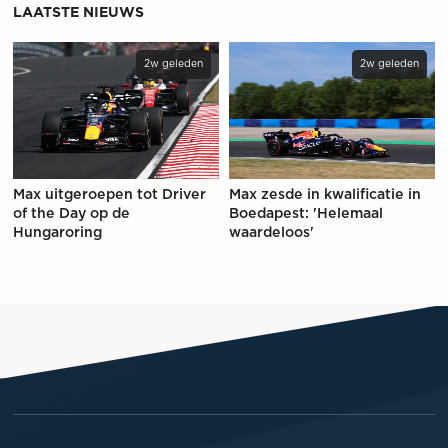
LAATSTE NIEUWS
2w geleden
2w geleden
Max uitgeroepen tot Driver
Max zesde in kwalificatie in
of the Day op de
Boedapest: 'Helemaal
Hungaroring
waardeloos'