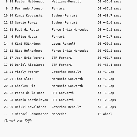
 8 18 Pastor Maldonado    Williams-Renault         56 +35.6 secs

 9  5 Fernando Alonso     Ferrari                  56 +37.2 secs

10 14 Kamui Kobayashi     Sauber-Ferrari           56 +38.7 secs

11 15 Sergio Perez        Sauber-Ferrari           56 +41.0 secs

12 11 Paul di Resta       Force India-Mercedes     56 +42.2 secs

13  6 Felipe Massa        Ferrari                  56 +42.7 secs

14  9 Kimi Räikkönen      Lotus-Renault            56 +50.5 secs

15 12 Nico Hulkenberg     Force India-Mercedes     56 +51.2 secs

16 17 Jean-Eric Vergne    STR-Ferrari              56 +51.7 secs

17 16 Daniel Ricciardo    STR-Ferrari              56 +63.1 secs

18 21 Vitaly Petrov       Caterham-Renault         55 +1 Lap

19 24 Timo Glock          Marussia-Cosworth        55 +1 Lap

20 25 Charles Pic         Marussia-Cosworth        55 +1 Lap

21 22 Pedro de la Rosa    HRT-Cosworth             55 +1 Lap

22 23 Narain Karthikeyan  HRT-Cosworth             54 +2 Laps

23 20 Heikki Kovalainen   Caterham-Renault         53 +3 Laps

Geert van Dijk