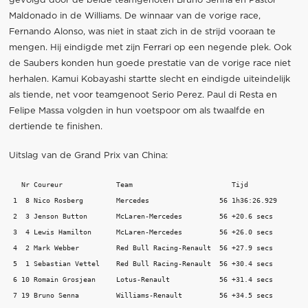
gevolgd door de beide teamgenoten Bruno Senna en Pastor
Maldonado in de Williams. De winnaar van de vorige race,
Fernando Alonso, was niet in staat zich in de strijd vooraan te
mengen. Hij eindigde met zijn Ferrari op een negende plek. Ook
de Saubers konden hun goede prestatie van de vorige race niet
herhalen. Kamui Kobayashi startte slecht en eindigde uiteindelijk
als tiende, net voor teamgenoot Serio Perez. Paul di Resta en
Felipe Massa volgden in hun voetspoor om als twaalfde en
dertiende te finishen.
Uitslag van de Grand Prix van China:
   Nr Coureur             Team                        Tijd

 1  8 Nico Rosberg        Mercedes                 56 1h36:26.929

 2  3 Jenson Button       McLaren-Mercedes         56 +20.6 secs

 3  4 Lewis Hamilton      McLaren-Mercedes         56 +26.0 secs

 4  2 Mark Webber         Red Bull Racing-Renault  56 +27.9 secs

 5  1 Sebastian Vettel    Red Bull Racing-Renault  56 +30.4 secs

 6 10 Romain Grosjean     Lotus-Renault            56 +31.4 secs

 7 19 Bruno Senna         Williams-Renault         56 +34.5 secs
