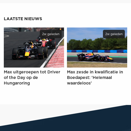
LAATSTE NIEUWS
2w geleden
2w geleden
Max uitgeroepen tot Driver
Max zesde in kwalificatie in
of the Day op de
Boedapest: 'Helemaal
Hungaroring
waardeloos'