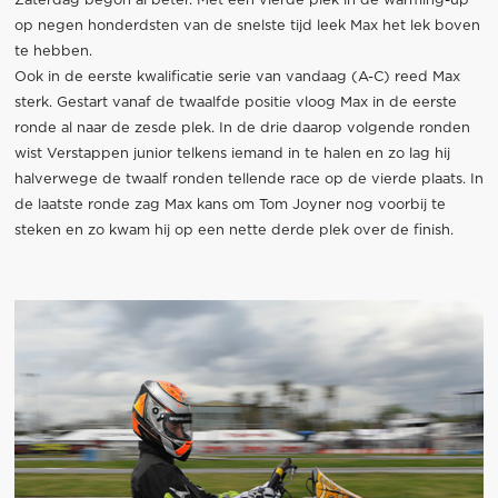
Zaterdag begon al beter. Met een vierde plek in de warming-up
op negen honderdsten van de snelste tijd leek Max het lek boven
te hebben.
Ook in de eerste kwalificatie serie van vandaag (A-C) reed Max
sterk. Gestart vanaf de twaalfde positie vloog Max in de eerste
ronde al naar de zesde plek. In de drie daarop volgende ronden
wist Verstappen junior telkens iemand in te halen en zo lag hij
halverwege de twaalf ronden tellende race op de vierde plaats. In
de laatste ronde zag Max kans om Tom Joyner nog voorbij te
steken en zo kwam hij op een nette derde plek over de finish.