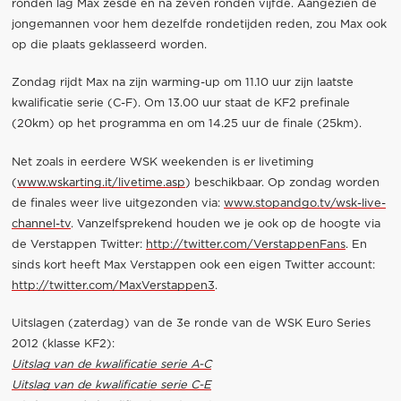
ronden lag Max zesde en na zeven ronden vijfde. Aangezien de
jongemannen voor hem dezelfde rondetijden reden, zou Max ook
op die plaats geklasseerd worden.
Zondag rijdt Max na zijn warming-up om 11.10 uur zijn laatste
kwalificatie serie (C-F). Om 13.00 uur staat de KF2 prefinale
(20km) op het programma en om 14.25 uur de finale (25km).
Net zoals in eerdere WSK weekenden is er livetiming
(
www.wskarting.it/livetime.asp
) beschikbaar. Op zondag worden
de finales weer live uitgezonden via:
www.stopandgo.tv/wsk-live-
channel-tv
. Vanzelfsprekend houden we je ook op de hoogte via
de Verstappen Twitter:
http://twitter.com/VerstappenFans
. En
sinds kort heeft Max Verstappen ook een eigen Twitter account:
http://twitter.com/MaxVerstappen3
.
Uitslagen (zaterdag) van de 3e ronde van de WSK Euro Series
2012 (klasse KF2):
Uitslag van de kwalificatie serie A-C
Uitslag van de kwalificatie serie C-E