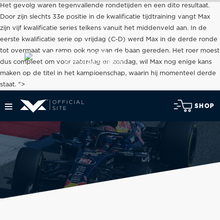
Het gevolg waren tegenvallende rondetijden en een dito resultaat.
Door zijn slechts 33e positie in de kwalificatie tijdtraining vangt Max
zijn vijf kwalificatie series telkens vanuit het middenveld aan. In de
eerste kwalificatie serie op vrijdag (C-D) werd Max in de derde ronde
tot overmaat van ramp ook nog van de baan gereden. Het roer moest
SCROLL NAAR BENEDEN
voor het laatste nieuws
dus compleet om voor zaterdag en zondag, wil Max nog enige kans
maken op de titel in het kampioenschap, waarin hij momenteel derde
staat. ">
SHOP