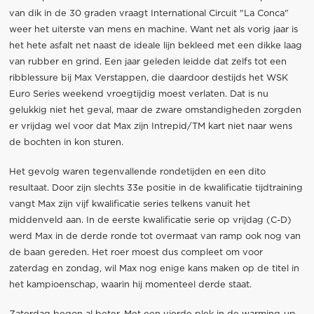
van dik in de 30 graden vraagt International Circuit "La Conca"
weer het uiterste van mens en machine. Want net als vorig jaar is
het hete asfalt net naast de ideale lijn bekleed met een dikke laag
van rubber en grind. Een jaar geleden leidde dat zelfs tot een
ribblessure bij Max Verstappen, die daardoor destijds het WSK
Euro Series weekend vroegtijdig moest verlaten. Dat is nu
gelukkig niet het geval, maar de zware omstandigheden zorgden
er vrijdag wel voor dat Max zijn Intrepid/TM kart niet naar wens
de bochten in kon sturen.
Het gevolg waren tegenvallende rondetijden en een dito
resultaat. Door zijn slechts 33e positie in de kwalificatie tijdtraining
vangt Max zijn vijf kwalificatie series telkens vanuit het
middenveld aan. In de eerste kwalificatie serie op vrijdag (C-D)
werd Max in de derde ronde tot overmaat van ramp ook nog van
de baan gereden. Het roer moest dus compleet om voor
zaterdag en zondag, wil Max nog enige kans maken op de titel in
het kampioenschap, waarin hij momenteel derde staat.