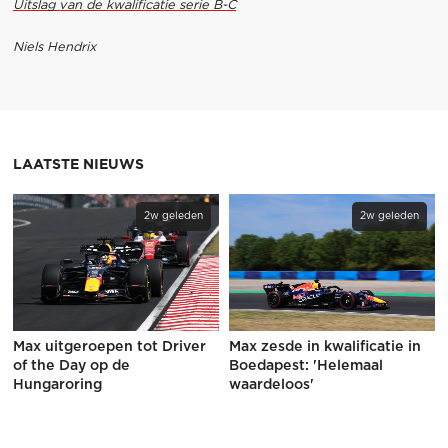
Uitslag van de kwalificatie serie B-C
Niels Hendrix
LAATSTE NIEUWS
2w geleden
2w geleden
Max uitgeroepen tot Driver
Max zesde in kwalificatie in
of the Day op de
Boedapest: 'Helemaal
Hungaroring
waardeloos'