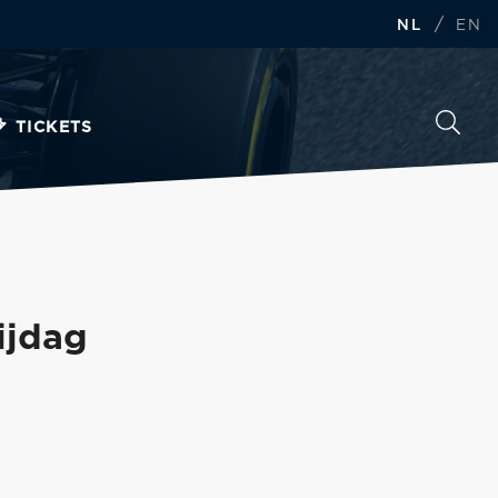
/
NL
EN
TICKETS
ijdag