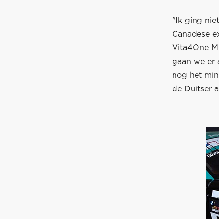
"Ik ging nie
Canadese ex
Vita4One Mic
gaan we er a
nog het mins
de Duitser a