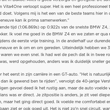
 Vita4One verloopt super. Het is een heel professioneel 
 doet. Volgens mij is het een van de beste teams hier in d
leneuve kan ik prima samenwerken."
ende tijd (1:06.869s) op 0.922s van de snelste BMW Z4, 
ekker. Ik voel me goed in de BMW Z4 en we zaten er qua 
tijdens de eerste vrije training. In de anderhalf uur durend
eneuve en ik om en om gereden. Uiteindelijk hebben we 
 waren we even snel. Ik had wel de pech dat ik in twee r
 was, werd opgehouden, anders was ik duidelijk sneller g
r het eerst in zijn carrière in een GT-auto. "Het is natuurli
 dan ik gewend ben te rijden", vervolgt de 40-jarige Ver
eigen gevoel deed ik het rustig aan, maar de auto voelde
ns was er direct. Je zitpositie is anders, je zit veel dieper
, maar het ging direct goed. Ik voelde me comfortabel 
aan ziet er ook goed uit. Het is niet zo'n snel circuit, wa