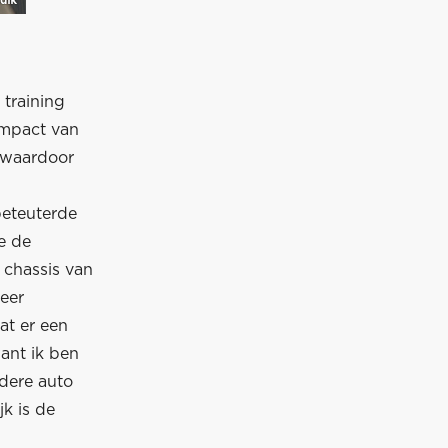
 training
impact van
 waardoor
 beteuterde
e de
 chassis van
eer
at er een
want ik ben
dere auto
jk is de