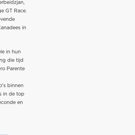
erbeidzjan,
nge GT Race.
evende
Canadees in
le in hun
g die tijd
ro Parente
to's binnen
s in de top
seconde en