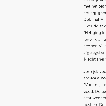
met het team
het erg goed
Ook met Vil
Over de zev
"Het ging l
redelijk bij 
hebben Vill
afgelegd en
ik echt snel
Jos rijdt voo
andere auto
"Voor mijn 
goed. De bala
echt wennen
pushen. De b