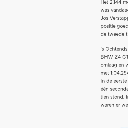
Het 2.144 m
was vandaag
Jos Verstap
positie goe
de tweede tr
's Ochtends
BMW Z4 GT3 
omlaag en w
met 1:04.25
In de eerste
één seconde,
tien stond.
waren er wed