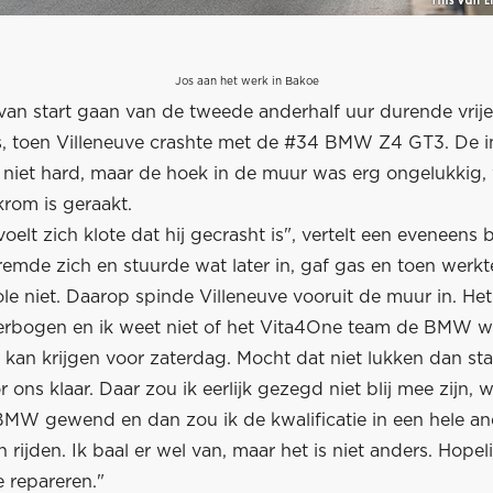
Jos aan het werk in Bakoe
van start gaan van de tweede anderhalf uur durende vrije
s, toen Villeneuve crashte met de #34 BMW Z4 GT3. De 
 niet hard, maar de hoek in de muur was erg ongelukkig,
krom is geraakt.
voelt zich klote dat hij gecrasht is", vertelt een eveneens
rremde zich en stuurde wat later in, gaf gas en toen werkt
ole niet. Daarop spinde Villeneuve vooruit de muur in. Het
verbogen en ik weet niet of het Vita4One team de BMW w
kan krijgen voor zaterdag. Mocht dat niet lukken dan sta
 ons klaar. Daar zou ik eerlijk gezegd niet blij mee zijn, 
BMW gewend en dan zou ik de kwalificatie in een hele an
rijden. Ik baal er wel van, maar het is niet anders. Hopeli
repareren."