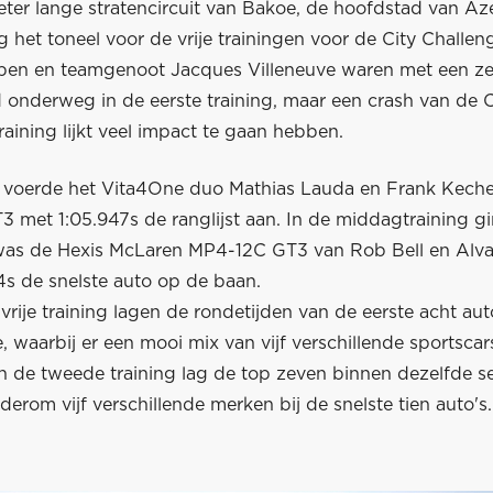
eter lange stratencircuit van Bakoe, de hoofdstad van Az
 het toneel voor de vrije trainingen voor de City Challe
pen en teamgenoot Jacques Villeneuve waren met een z
d onderweg in de eerste training, maar een crash van de 
aining lijkt veel impact te gaan hebben.
 voerde het Vita4One duo Mathias Lauda en Frank Keche
met 1:05.947s de ranglijst aan. In de middagtraining gin
as de Hexis McLaren MP4-12C GT3 van Rob Bell en Alva
4s de snelste auto op de baan.
 vrije training lagen de rondetijden van de eerste acht au
 waarbij er een mooi mix van vijf verschillende sportscar
 In de tweede training lag de top zeven binnen dezelfde 
erom vijf verschillende merken bij de snelste tien auto's.