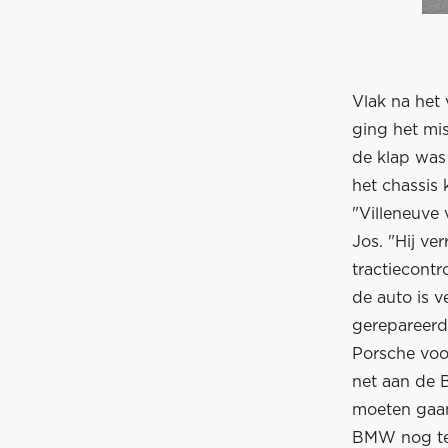
Vlak na het 
ging het mi
de klap was
het chassis 
"Villeneuve 
Jos. "Hij ve
tractiecontr
de auto is 
gerepareerd 
Porsche voor
net aan de 
moeten gaan 
BMW nog te 