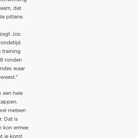
team, dat
e pitlane.
zegt Jos:
rondetijd
e training
38 ronden
ondes waar
eweest."
jk een hele
stappen.
 wel meteen
. Dat is
en kon ermee
nt je komt