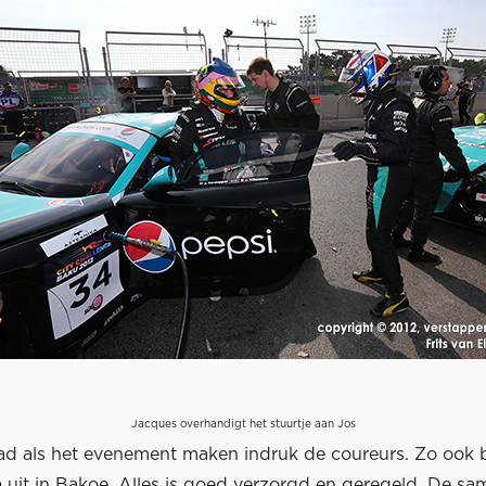
Jacques overhandigt het stuurtje aan Jos
ad als het evenement maken indruk de coureurs. Zo ook bi
a uit in Bakoe. Alles is goed verzorgd en geregeld. De s