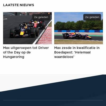
LAATSTE NIEUWS
2w geleden
2w geleden
Max uitgeroepen tot Driver
Max zesde in kwalificatie in
of the Day op de
Boedapest: 'Helemaal
Hungaroring
waardeloos'