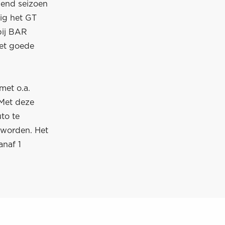
gend seizoen
wig het GT
bij BAR
het goede
met o.a.
 Met deze
uto te
 worden. Het
anaf 1