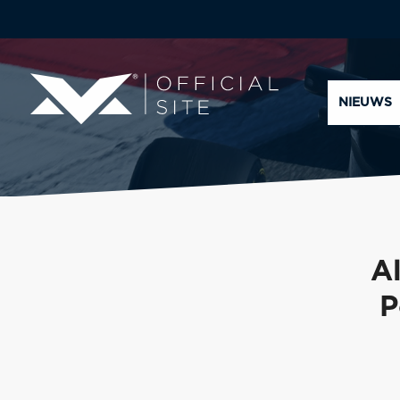
NIEUWS
A
P