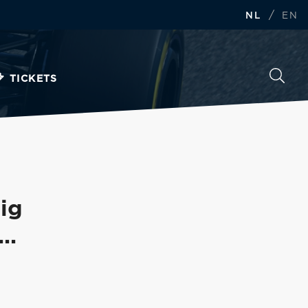
/
NL
EN
TICKETS
ig
..