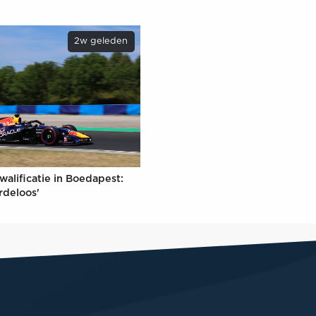
2w geleden
walificatie in Boedapest:
rdeloos'