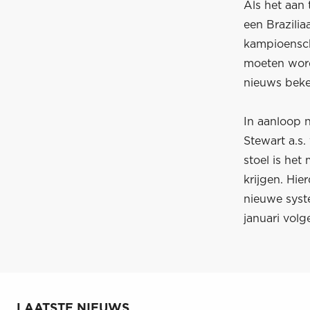
Als het aan 
een Brazili
kampioensch
moeten word
nieuws beke
In aanloop 
Stewart a.s.
stoel is het
krijgen. Hi
nieuwe syst
januari volge
LAATSTE NIEUWS