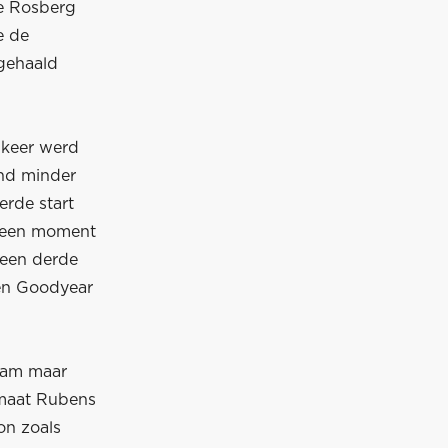
e Rosberg
e de
ngehaald
 keer werd
and minder
rde start
 geen moment
 een derde
gen Goodyear
team maar
mmaat Rubens
on zoals