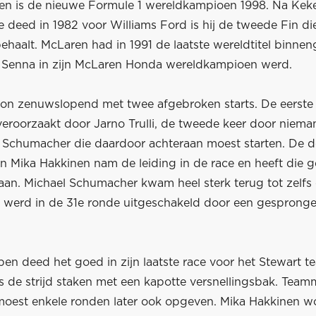
en is de nieuwe Formule 1 wereldkampioen 1998. Na Kek
e deed in 1982 voor Williams Ford is hij de tweede Fin di
behaalt. McLaren had in 1991 de laatste wereldtitel binne
 Senna in zijn McLaren Honda wereldkampioen werd.
on zenuwslopend met twee afgebroken starts. De eerste
 veroorzaakt door Jarno Trulli, de tweede keer door niem
 Schumacher die daardoor achteraan moest starten. De de
n Mika Hakkinen nam de leiding in de race en heeft die
aan. Michael Schumacher kwam heel sterk terug tot zelfs
r werd in de 31e ronde uitgeschakeld door een gespron
pen deed het goed in zijn laatste race voor het Stewart 
s de strijd staken met een kapotte versnellingsbak. Tea
 moest enkele ronden later ook opgeven. Mika Hakkinen w