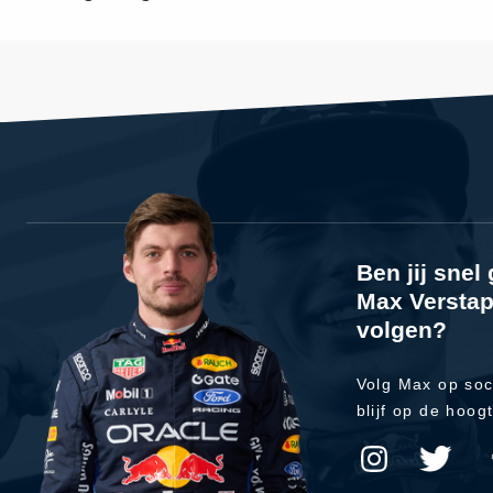
Ben jij sne
Max Verstap
volgen?
Volg Max op soc
blijf op de hoog