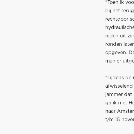
"Toen ik vo
bij het teru
rechtdoor sc
hydraulisch
rijden uit z
ronden late
opgeven. De
manier uitg
"Tijdens de
afwisselend
jammer dat i
ga ik met H
naar Amster
t/m 15 novem