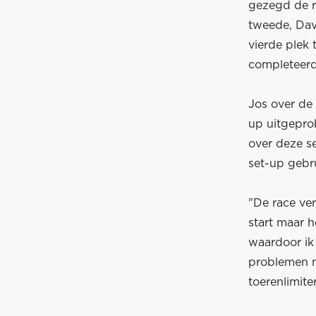
gezegd de r
tweede, Dav
vierde plek 
completeerd
Jos over de
up uitgepro
over deze s
set-up gebru
"De race ver
start maar 
waardoor ik 
problemen m
toerenlimit