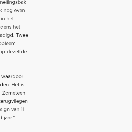
nellingsbak
 ik nog even
in het
jdens het
chadigd. Twee
robleem
 op dezelfde
s waardoor
den. Het is
n. Zometeen
terugvliegen
sign van 11
 jaar."