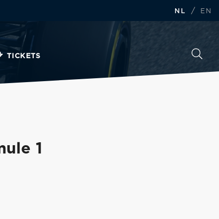
/
NL
EN
TICKETS
mule 1
.