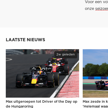
Voor een vol
onze
seizoe
LAATSTE NIEUWS
2w geleden
Max uitgeroepen tot Driver of the Day op
Max zesde in k
de Hungaroring
'Helemaal waa