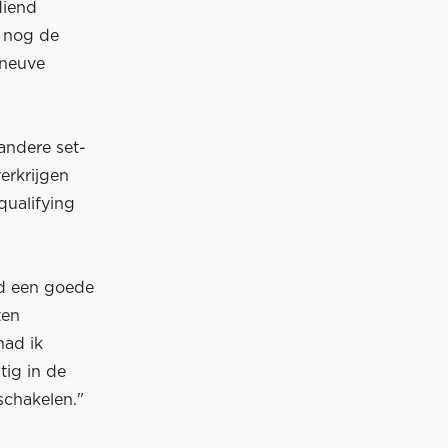
diend
e nog de
eneuve
andere set-
erkrijgen
qualifying
had een goede
ten
had ik
tig in de
schakelen."