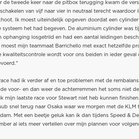
or de tweede keer naar de pitbox terugging kwam de vers
gschakelen van vijf naar vier in neutraal terecht waardoor
hoot. Ik moest uiteindelijk opgeven doordat een cylinder 
e systeem het had begeven. De aluminium cylinder was ti
ijn ophanging losgetrild en had een aantal leidingen bes
r moest mijn teammaat Barrichello met exact hetzelfde p
 kwaliteitscontrole wordt voor ons beiden in ieder geval
evoerd."
 race had ik verder af en toe problemen met de rembalan
 de voor- en dan weer de achterremmen het soms niet de
k mijn laatste race voor Stewart niet heb kunnen finishe
uub snel terug naar Osaka waar we morgen met de KLM 
dam. Met een beetje geluk kan ik dan tijdens Speed & De
ber al iets meer vertellen over mijn plannen voor volgend