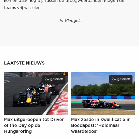
komen daar nog bij. Tussen de droogweerbanden mogen de
teams vrij wisselen.
Jo Vleugels
LAATSTE NIEUWS
2w geleden
2w geleden
Max uitgeroepen tot Driver
Max zesde in kwalificatie in
of the Day op de
Boedapest: 'Helemaal
Hungaroring
waardeloos'