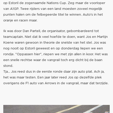
op Estoril de zogenaamde Nations Cup. Zeg maar de voorloper
van A1GP. Twee rijders van een land moesten zoveel mogelijk
punten halen om de felbegeerde titel te winnen. Auto's in het
oranje en racen maar.
Ik was door Dan Partell, de organisator, gebombardeerd tot
teamcaptain. Niet dat ik veel hoefde te doen, want Jos en Martijn
Koene waren gewoon in theorie de snelste van het stel. Jos was
nog nooit op Estoril geweest en op donderdag liepen we een
rondje. "Oppassen hier", riepen we met zijn allen in koor. Het was
een snelle rechtse waar de vangrail toch erg dicht bij de baan
stond.
Tja... Jos reed dus in de eerste ronde daar zijn auto plat. Ach ja,
het was maar testen. Een jaar later reed Jos op dezelfde plek
overigens de F1 auto van Arrows in de vangrail, maar dat terzijde.