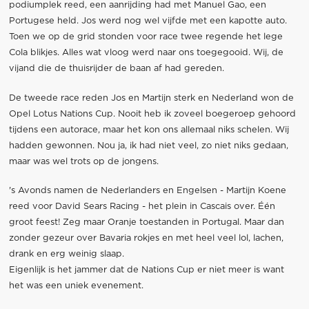
podiumplek reed, een aanrijding had met Manuel Gao, een
Portugese held. Jos werd nog wel vijfde met een kapotte auto.
Toen we op de grid stonden voor race twee regende het lege
Cola blikjes. Alles wat vloog werd naar ons toegegooid. Wij, de
vijand die de thuisrijder de baan af had gereden.
De tweede race reden Jos en Martijn sterk en Nederland won de
Opel Lotus Nations Cup. Nooit heb ik zoveel boegeroep gehoord
tijdens een autorace, maar het kon ons allemaal niks schelen. Wij
hadden gewonnen. Nou ja, ik had niet veel, zo niet niks gedaan,
maar was wel trots op de jongens.
's Avonds namen de Nederlanders en Engelsen - Martijn Koene
reed voor David Sears Racing - het plein in Cascais over. Één
groot feest! Zeg maar Oranje toestanden in Portugal. Maar dan
zonder gezeur over Bavaria rokjes en met heel veel lol, lachen,
drank en erg weinig slaap.
Eigenlijk is het jammer dat de Nations Cup er niet meer is want
het was een uniek evenement.