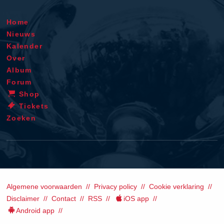
Home
Nieuws
Kalender
Over
Album
Forum
Shop
Tickets
Zoeken
Algemene voorwaarden
Privacy policy
Cookie verklaring
Disclaimer
Contact
RSS
iOS app
Android app