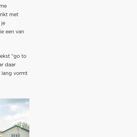
rme
rikt met
 je
die een van
ekst “go to
ar daar
r lang vormt