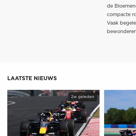
de Bloemend
compacte ro
Vaak begelei
bewonderen
LAATSTE NIEUWS
2w geleden