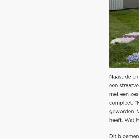
Naast de en
een straatv
met een zest
compleet. “N
geworden. W
heeft. Wat M
Dit bloemen