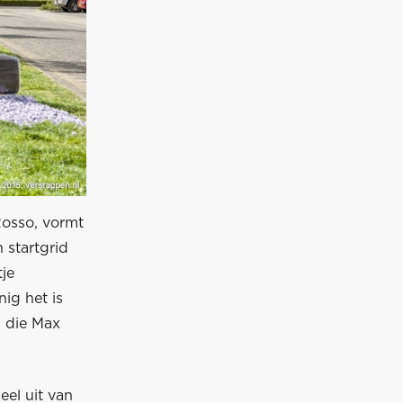
Rosso, vormt
 startgrid
je
nig het is
’ die Max
el uit van