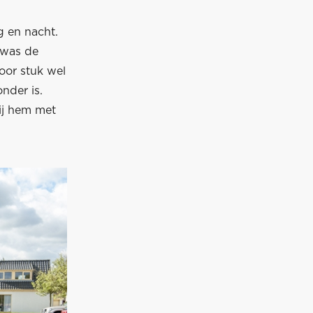
 en nacht.
 was de
voor stuk wel
nder is.
wij hem met