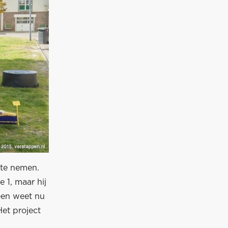
 te nemen.
 1, maar hij
een weet nu
et project