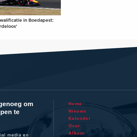
walificatie in Boedapest:
rdeloos'
l genoeg om
Home
pen te
Nieuws
Kalender
Over
Album
ial media en