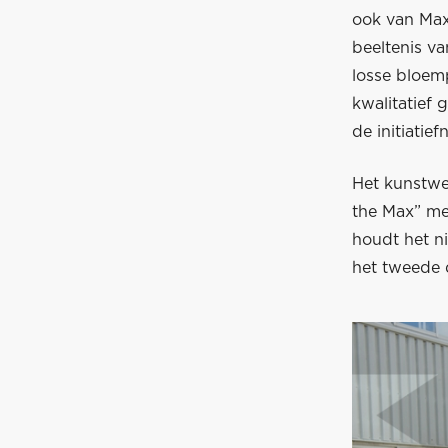
ook van Max
beeltenis v
losse bloemp
kwalitatief 
de initiatief
Het kunstwe
the Max” met
houdt het n
het tweede 