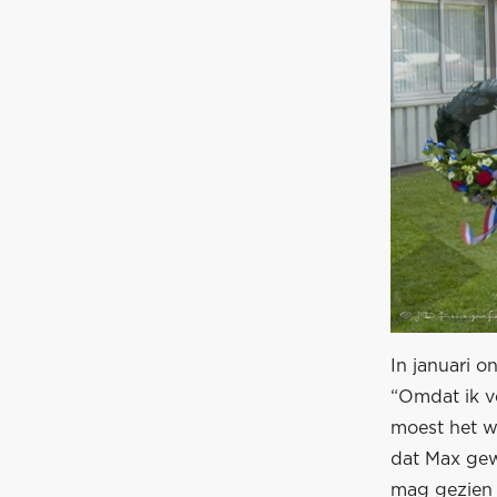
In januari 
“Omdat ik v
moest het w
dat Max gew
mag gezien 