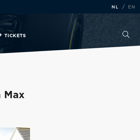
/
NL
EN
TICKETS
n Max