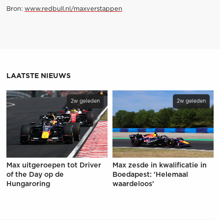
Bron:
www.redbull.nl/maxverstappen
LAATSTE NIEUWS
2w geleden
2w geleden
Max uitgeroepen tot Driver
Max zesde in kwalificatie in
of the Day op de
Boedapest: 'Helemaal
Hungaroring
waardeloos'