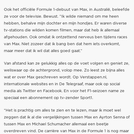
Ook het officiële Formule 1-debuut van Max, in Australië, beleefde
ze voor de televisie. Bewust. ”Ik wilde niemand om me heen
hebben, behalve mijn dochter en mijn hondjes. Er waren diverse
tv-stations die wilden komen filmen, maar dat heb ik allemaal
afgehouden. Ook omdat ik ontzettend nerveus ben tijdens races
van Max. Niet zozeer dat ik bang ben dat hem iets overkomt,
maar meer dat ik wil dat alles goed gaat.”
Van afstand kan ze gelukkig alles op de voet volgen en geniet ze,
weliswaar op de achtergrond, volop mee. Zo leest ze bijna alles
wat er over Max geschreven wordt. Op Verstappen.nl,
internationale websites en in De Telegraaf, maar ook op social
media als Twitter en Facebook. En voor het F1-seizoen name ze
speciaal een abonnement op tv-zender Sport1.
“Het is prachtig om alles te zien en te lezen, maar ik moet wel
zeggen dat ik al die vergelijkingen tussen Max en Ayrton Senna of
tussen Max en Michael Schumacher allemaal een beetje
overdreven vind. De carrière van Max in de Formule 1 is nog maar