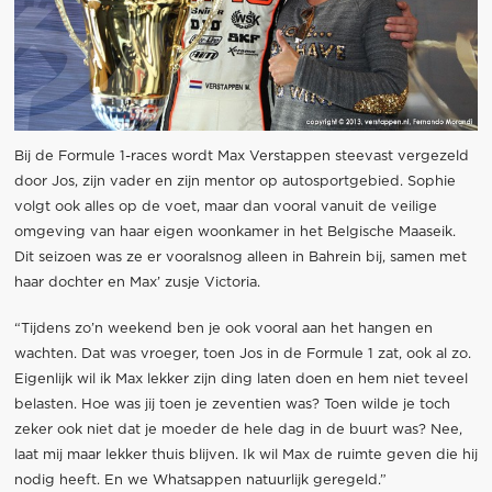
Bij de Formule 1-races wordt Max Verstappen steevast vergezeld
door Jos, zijn vader en zijn mentor op autosportgebied. Sophie
volgt ook alles op de voet, maar dan vooral vanuit de veilige
omgeving van haar eigen woonkamer in het Belgische Maaseik.
Dit seizoen was ze er vooralsnog alleen in Bahrein bij, samen met
haar dochter en Max’ zusje Victoria.
“Tijdens zo’n weekend ben je ook vooral aan het hangen en
wachten. Dat was vroeger, toen Jos in de Formule 1 zat, ook al zo.
Eigenlijk wil ik Max lekker zijn ding laten doen en hem niet teveel
belasten. Hoe was jij toen je zeventien was? Toen wilde je toch
zeker ook niet dat je moeder de hele dag in de buurt was? Nee,
laat mij maar lekker thuis blijven. Ik wil Max de ruimte geven die hij
nodig heeft. En we Whatsappen natuurlijk geregeld.”