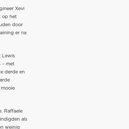
gineer Xevi
t op het
ouden door
raining er na
t Lewis
s – met
de derde en
harde
 mooie
e. Raffaele
eindigden als
en weinig