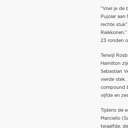
“Voel je de 
Pujolar aan 
rechte stuk
Raikkonen.” 
23 ronden o
Terwijl Rosb
Hamilton zi
Sebastian V
vierde stek.
compound ba
vijfde en ze
Tijdens de e
Marciello (S
twaalfde, de