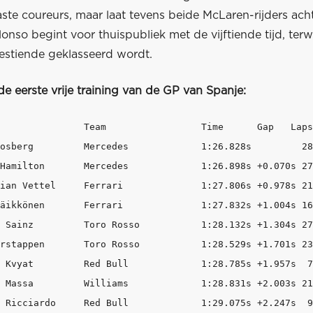
ste coureurs, maar laat tevens beide McLaren-rijders acht
nso begint voor thuispubliek met de vijftiende tijd, terw
zestiende geklasseerd wordt.
de eerste vrije training van de GP van Spanje:
ps 

 		1:26.828s         28 

       Mercedes 		1:26.898s +0.070s 27 

el     Ferrari 		1:27.806s +0.978s 21 

       Ferrari 		1:27.832s +1.004s 16 

o 		1:28.132s +1.304s 27 

n       Toro Rosso 		1:28.529s +1.701s 23 

ll 		1:28.785s +1.957s  7 

ms 		1:28.831s +2.003s 21 

do     Red Bull 		1:29.075s +2.247s  9 
