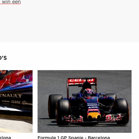
n win een
'S
elona
Formule 1 GP Spanje - Barcelona