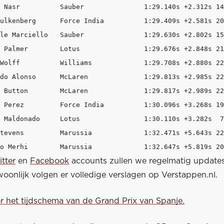
       Sauber 		1:29.140s +2.312s 14 

rg      Force India 		1:29.409s +2.581s 20 

ello   Sauber 		1:29.630s +2.802s 15 

       Lotus 		1:29.676s +2.848s 21 

 		1:29.708s +2.880s 22 

o      McLaren 		1:29.813s +2.985s 22 

       McLaren 		1:29.817s +2.989s 22 

        Force India 		1:30.096s +3.268s 19 

do     Lotus 		1:30.110s +3.282s  7 

       Marussia 		1:32.471s +5.643s 22 

20 98 Roberto Merhi        Marussia 		1:32.647s +5.819s 
itter
en
Facebook
accounts zullen we regelmatig updates
oonlijk volgen er volledige verslagen op Verstappen.nl.
or het tijdschema van de Grand Prix van Spanje.