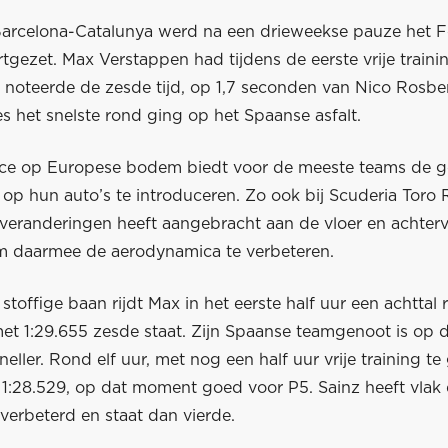
Barcelona-Catalunya werd na een drieweekse pauze het F
tgezet. Max Verstappen had tijdens de eerste vrije traini
 noteerde de zesde tijd, op 1,7 seconden van Nico Rosber
s het snelste rond ging op het Spaanse asfalt.
ace op Europese bodem biedt voor de meeste teams de g
op hun auto’s te introduceren. Zo ook bij Scuderia Toro 
veranderingen heeft aangebracht aan de vloer en achterv
 daarmee de aerodynamica te verbeteren.
toffige baan rijdt Max in het eerste half uur een achttal 
met 1:29.655 zesde staat. Zijn Spaanse teamgenoot is op
neller. Rond elf uur, met nog een half uur vrije training te
 1:28.529, op dat moment goed voor P5. Sainz heeft vlak
d verbeterd en staat dan vierde.