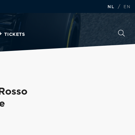
/
NL
EN
TICKETS
 Rosso
je