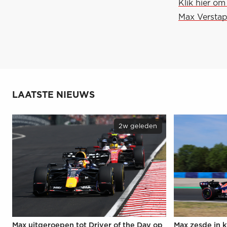
Klik hier o
Max Verstap
LAATSTE NIEUWS
2w geleden
Max uitgeroepen tot Driver of the Day op
Max zesde in k