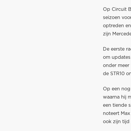
Op Circuit 
seizoen voor
optreden en
zijn Mercede
De eerste r
om updates 
onder meer 
de STR10 om
Op een nog s
waarna hij 
een tiende s
noteert Max
ook zijn tij