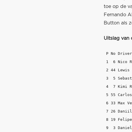
toe op de va
Fernando Alo
Button als 
Uitslag van 
 P No Driver 		   Team 		Time 	  Gap   La
 1  6 Nico Rosberg   	   Mercedes
 2 44 Lewis Hamilton
 3  5 Sebastian Vett
 4  7 Kimi Räikkönen
 5 55 Carlos Sainz   	   Toro Ross
 6 33 Max Verstappe
 7 26 Daniil Kvyat    	   Red Bu
 8 19 Felipe Massa    	   Willia
 9  3 Daniel Ricciar