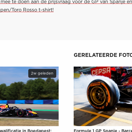
m mee te doen aan de prijsvraag voor de GP van Spanje e
pen/Toro Rosso t-shirt!
GERELATEERDE FOTO
2w geleden
walificatie in Boedapest:
Formule 1 GP Spanje - Barc