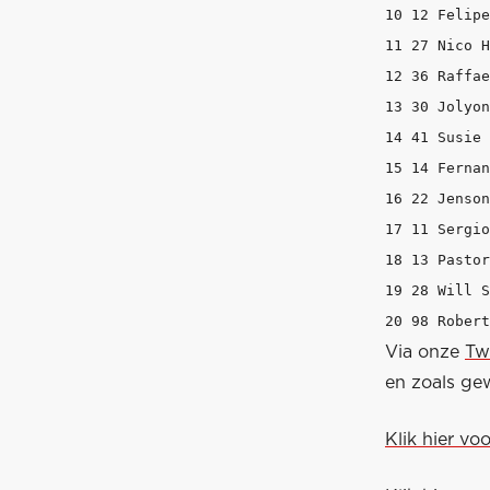
10 12 Felipe Nasr   
11 27 Nico Hulkenbe
12 36 Raffaele Marci
13 30 Jolyon Palmer 
14 41 Susie Wolff    	   Williams
15 14 Fernando Alons
16 22 Jenson Button 
17 11 Sergio Perez 
18 13 Pastor Maldona
19 28 Will Stevens  
Via onze
Tw
en zoals gew
Klik hier vo