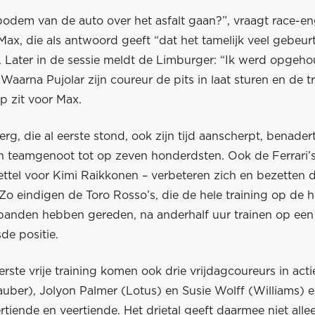
bodem van de auto over het asfalt gaan?”, vraagt race-en
Max, die als antwoord geeft “dat het tamelijk veel gebeur
”. Later in de sessie meldt de Limburger: “Ik werd opgeh
Waarna Pujolar zijn coureur de pits in laat sturen en de t
p zit voor Max.
erg, die al eerste stond, ook zijn tijd aanscherpt, benader
jn teamgenoot tot op zeven honderdsten. Ook de Ferrari’
ettel voor Kimi Raikkonen – verbeteren zich en bezetten 
 Zo eindigen de Toro Rosso’s, die de hele training op de 
nden hebben gereden, na anderhalf uur trainen op een
sde positie.
erste vrije training komen ook drie vrijdagcoureurs in acti
auber), Jolyon Palmer (Lotus) en Susie Wolff (Williams) 
rtiende en veertiende. Het drietal geeft daarmee niet alle