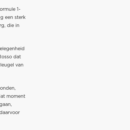
ormule 1-
ng een sterk
g, die in
elegenheid
Rosso dat
leugel van
ronden,
 dat moment
 gaan,
 daarvoor