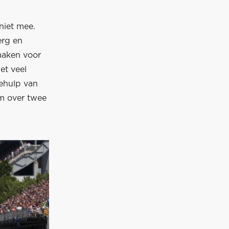
niet mee.
erg en
maken voor
et veel
behulp van
om over twee