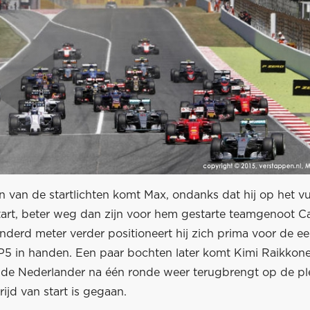
n van de startlichten komt Max, ondanks dat hij op het vu
start, beter weg dan zijn voor hem gestarte teamgenoot Ca
derd meter verder positioneert hij zich prima voor de ee
j P5 in handen. Een paar bochten later komt Kimi Raikko
t de Nederlander na één ronde weer terugbrengt op de p
rijd van start is gegaan.