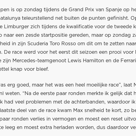
pen is op zondag tijdens de Grand Prix van Spanje op he
atalunya teleurstellend net buiten de punten gefinisht. 
 Limburger zich tijdens de kwalificatie voor de tweede k
p naar een zesde startpositie gereden, maar op zondag za
eid in zijn Scuderia Toro Rosso om dit om te zetten naar
. De race werd voor het eerst dit seizoen een prooi voor
e zijn Mercedes-teamgenoot Lewis Hamilton en de Ferrar
ttel knap voor bleef.
was erg goed, maar het was een heel moeilijke race”, laat
l weten. “Na de eerste paar ronden merkte ik gelijk dat h
Ik had veel problemen met de achterbanden, waardoor ik 
 laatste deel van de race kwam Max snelheid te kort, zo bev
 paar ronden verlies in vermogen en moest een reset uitv
kte leeg en moest extra herladen worden, dus daardoor ve