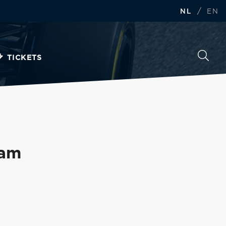
/
NL
EN
TICKETS
aam