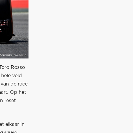
 Toro Rosso
 hele veld
d van de race
aart. Op het
n reset
t elkaar in
ezwaaid,