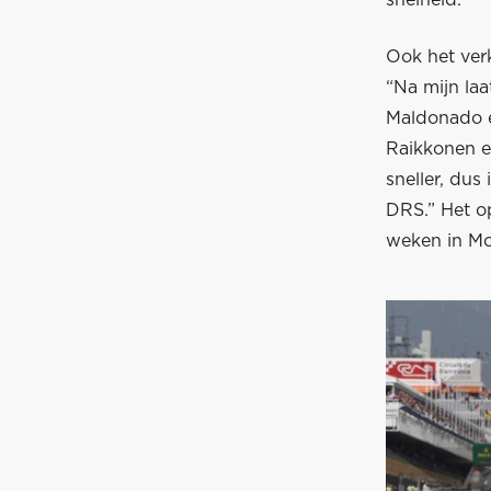
snelheid.”
Ook het ver
“Na mijn laa
Maldonado en
Raikkonen en
sneller, dus
DRS.” Het op
weken in Mo