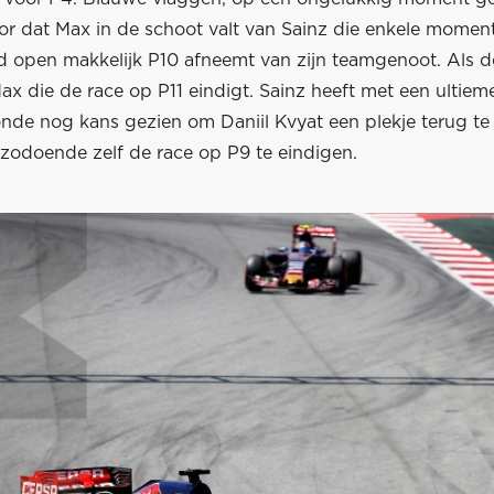
or dat Max in de schoot valt van Sainz die enkele moment
d open makkelijk P10 afneemt van zijn teamgenoot. Als de
 Max die de race op P11 eindigt. Sainz heeft met een ultie
onde nog kans gezien om Daniil Kvyat een plekje terug te
 zodoende zelf de race op P9 te eindigen.