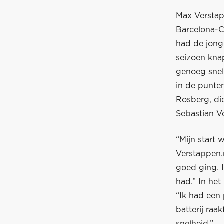
Max Verstap
Barcelona-C
had de jonge
seizoen kna
genoeg snelh
in de punten
Rosberg, di
Sebastian Ve
“Mijn start 
Verstappen.n
goed ging. 
had.” In het
“Ik had een
batterij raa