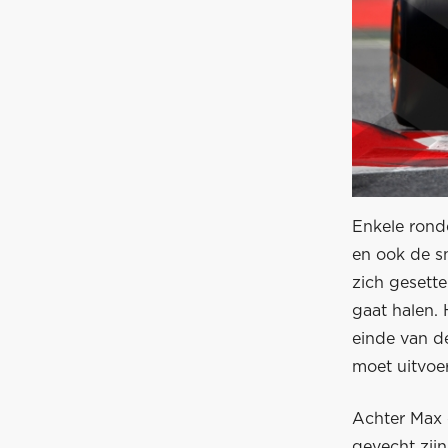
Enkele ronde
en ook de sn
zich gesette
gaat halen. 
einde van d
moet uitvoe
Achter Max 
gevecht zij