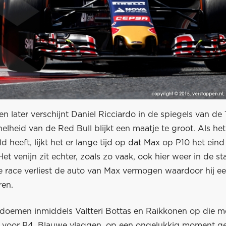
n later verschijnt Daniel Ricciardo in de spiegels van de
elheid van de Red Bull blijkt een maatje te groot. Als het
ld heeft, lijkt het er lange tijd op dat Max op P10 het ein
Het venijn zit echter, zoals zo vaak, ook hier weer in de st
e race verliest de auto van Max vermogen waardoor hij ee
ren.
doemen inmiddels Valtteri Bottas en Raikkonen op die me
n voor P4. Blauwe vlaggen, op een ongelukkig moment g