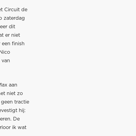
t Circuit de
Op zaterdag
eer dit
t er niet
 een finish
 Nico
i van
 Max aan
et niet zo
geen tractie
estigt hij:
oeren. De
rloor ik wat