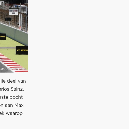
ile deel van
rlos Sainz.
rste bocht
nen aan Max
lek waarop