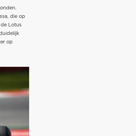
ronden.
ssa, die op
n de Lotus
uidelijk
ker op