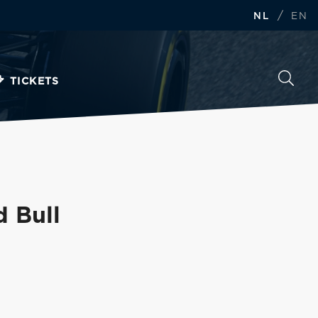
/
NL
EN
TICKETS
d Bull