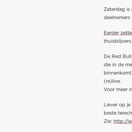
Zaterdag is
deelnemers 
Eerder zette
thuisblijver
De Red Bull 
die in de m
binnenkomt. 
(re)live.
Voor meer in
Liever op j
beste terech
Zie:
http://