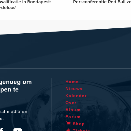
walificatie in Boedapest:
Persconferentie Red Bull z
rdeloos'
l genoeg om
Home
pen te
Nieuws
Kalender
Over
Album
ial media en
Forum
te.
Shop
Tickets