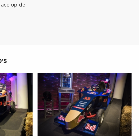
race op de
'S