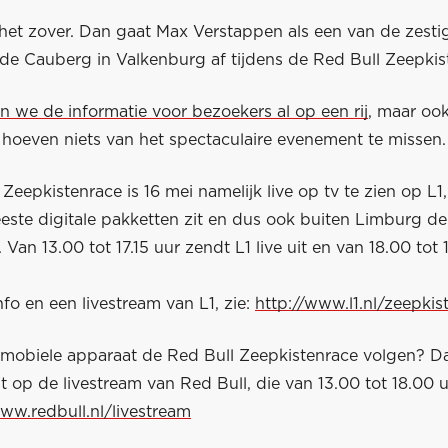
 het zover. Dan gaat Max Verstappen als een van de zesti
de Cauberg in Valkenburg af tijdens de Red Bull Zeepkis
n we de informatie voor bezoekers al op een rij
, maar oo
s hoeven niets van het spectaculaire evenement te missen.
Zeepkistenrace is 16 mei namelijk live op tv te zien op L1
eeste digitale pakketten zit en dus ook buiten Limburg d
Van 13.00 tot 17.15 uur zendt L1 live uit en van 18.00 tot 
fo en een livestream van L1, zie:
http://www.l1.nl/zeepkis
e mobiele apparaat de Red Bull Zeepkistenrace volgen? Da
t op de livestream van Red Bull, die van 13.00 tot 18.00 u
www.redbull.nl/livestream