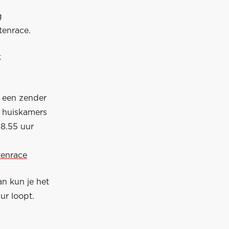
g
tenrace.
k
, een zender
e huiskamers
18.55 uur
tenrace
n kun je het
ur loopt.