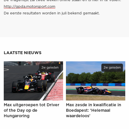
De vragenlijst zal twee weken online staan en is hier in te vullen:
http://gpda.motorsport.com
De eerste resultaten worden in juli bekend gemaakt.
LAATSTE NIEUWS
2w geleden
2w geleden
Max uitgeroepen tot Driver
Max zesde in kwalificatie in
of the Day op de
Boedapest: 'Helemaal
Hungaroring
waardeloos'