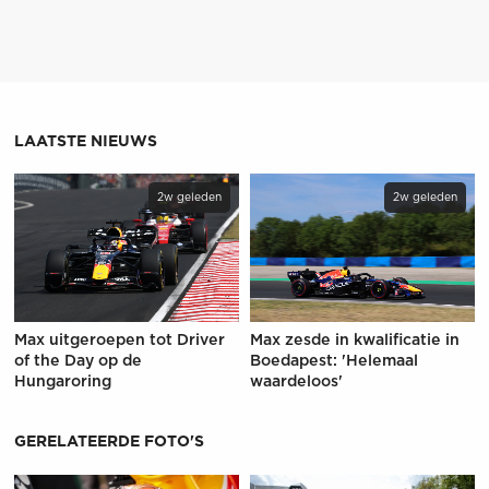
LAATSTE NIEUWS
2w geleden
2w geleden
Max uitgeroepen tot Driver
Max zesde in kwalificatie in
of the Day op de
Boedapest: 'Helemaal
Hungaroring
waardeloos'
GERELATEERDE FOTO'S