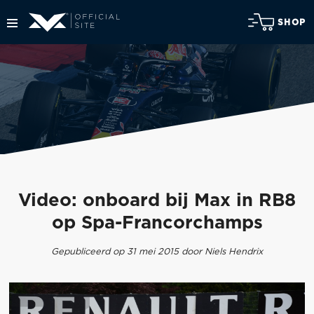
SHOP
Video: onboard bij Max in RB8
op Spa-Francorchamps
Gepubliceerd op 31 mei 2015 door Niels Hendrix