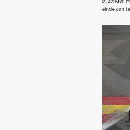
bijzonder. Me
einde aan t