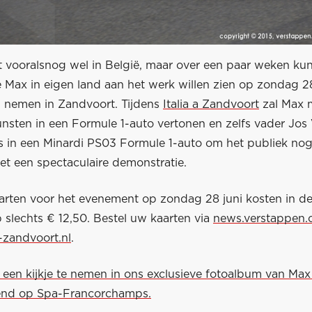
t vooralsnog wel in België, maar over een paar weken ku
 Max in eigen land aan het werk willen zien op zondag 28
n nemen in Zandvoort. Tijdens
Italia a Zandvoort
zal Max 
unsten in een Formule 1-auto vertonen en zelfs vader Jos
s in een Minardi PS03 Formule 1-auto om het publiek nog
t een spectaculaire demonstratie.
rten voor het evenement op zondag 28 juni kosten in d
 slechts € 12,50. Bestel uw kaarten via
news.verstappen
-zandvoort.nl
.
 een kijkje te nemen in ons exclusieve fotoalbum van Max 
d op Spa-Francorchamps.