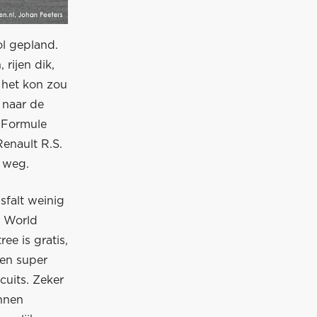
ol gepland.
 rijen dik,
 het kon zou
 naar de
e Formule
Renault R.S.
 weg.
sfalt weinig
e World
ee is gratis,
een super
cuits. Zeker
ennen