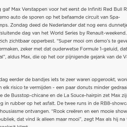
 gaf Max Verstappen voor het eerst de Infiniti Red Bull 
emo auto de sporen op het befaamde circuit van Spa-
ps. Zondag deed de Nederlander dat nog eens dunnetje
fsluitende dag van het World Series by Renault-weekend. 
ich zichtbaar opperbest. “Super mooi om demo’s te gev
vermaken, zeker met dat ouderwetse Formule 1-geluid, da
al”, aldus Max, die op het oor pijnigende gejank van de 
ag eerder de bandjes iets te zeer waren opgerookt, wor
elk risico te vermijden - een paar donuts minder gedraai
e de Busstop-chicane en de La Souce-hairpin zet Max zij
g in rubber op het asfalt. De twee runs in de RB8-show
thousiasme ontvangen. “Rook creëren en een mooie sh
publiek, dat vind ik alleen maar mooi”, zegt Max als hij na