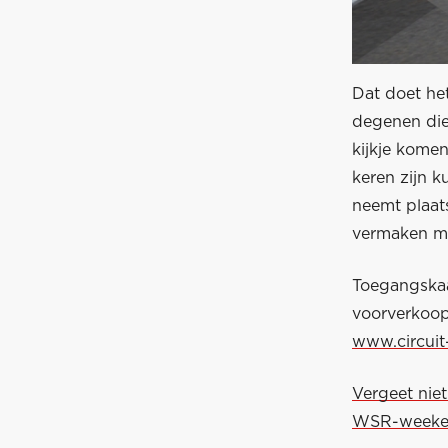
Dat doet he
degenen die
kijkje kome
keren zijn k
neemt plaat
vermaken me
Toegangskaa
voorverkoop
www.circuit
Vergeet niet
WSR-weeken