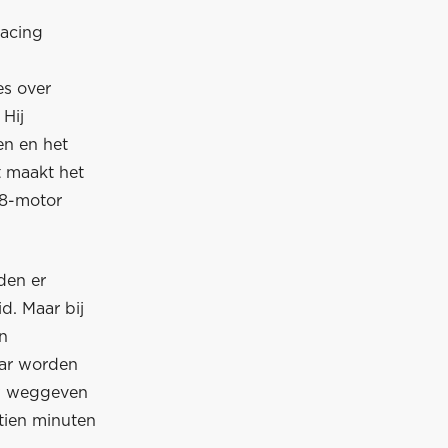
Racing
s over
Hij
en en het
t maakt het
V8-motor
den er
d. Maar bij
n
car worden
ow weggeven
 tien minuten