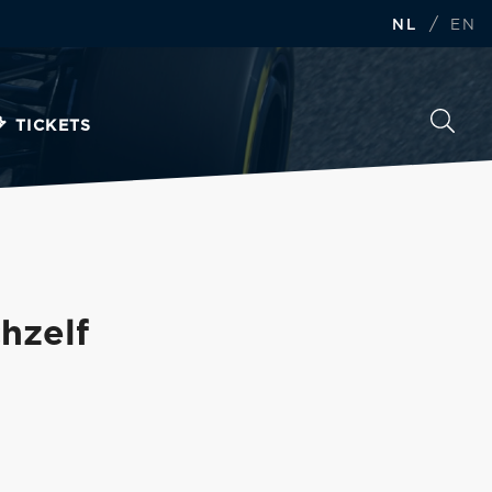
/
NL
EN
TICKETS
hzelf