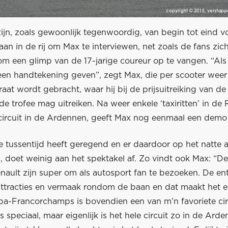
ijn, zoals gewoonlijk tegenwoordig, van begin tot eind v
an in de rij om Max te interviewen, net zoals de fans zich,
om een glimp van de 17-jarige coureur op te vangen. “Als
 een handtekening geven”, zegt Max, die per scooter weer
raat wordt gebracht, waar hij bij de prijsuitreiking van d
de trofee mag uitreiken. Na weer enkele ‘taxiritten’ in de 
 circuit in de Ardennen, geeft Max nog eenmaal een demo
e tussentijd heeft geregend en er daardoor op het natte a
n, doet weinig aan het spektakel af. Zo vindt ook Max: “D
nault zijn super om als autosport fan te bezoeken. De entr
l attracties en vermaak rondom de baan en dat maakt het 
Spa-Francorchamps is bovendien een van m’n favoriete cir
 speciaal, maar eigenlijk is het hele circuit zo in de Ard