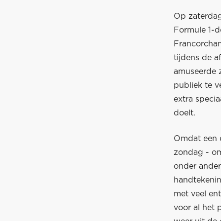
Op zaterdag
Formule 1-d
Francorcham
tijdens de a
amuseerde z
publiek te 
extra specia
doelt.
Omdat een d
zondag - om 
onder ander
handtekenin
met veel en
voor al het 