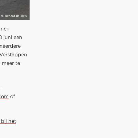
nnen
 juni een
meerdere
 Verstappen
 meer te
e
.com
of
bij het