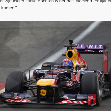
t zijn lekker snelle bochten is het heel vloeiend. Er lijkt e
e komen.”