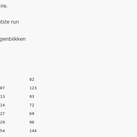
rie.
tste run
ogenblikken