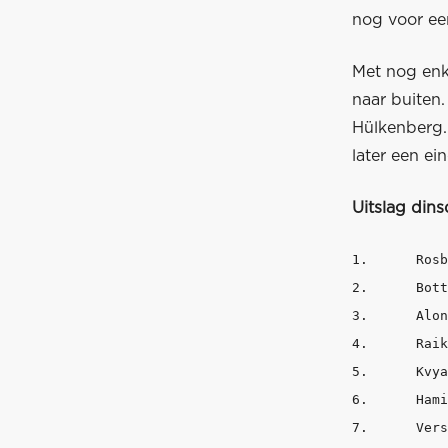
nog voor een
Met nog enk
naar buiten.
Hülkenberg.
later een ei
Uitslag dins
1.	Rosberg	        Mercedes		1:23.022			82	

2.	Bottas		Willliams		1:23.229	+0.207		123	

3.	Alonso		McLaren		        1:24.735	+1.713		93	

4.	Raikkonen	Ferrari			1:24.836	+1.814		72	

5.	Kvyat		Red Bull Racing 	1:25.049	+2.027		69	

6.	Hamilton	Mercedes		1:25.051	+2.029		90	

7.	Verstappen	Toro Rosso		1:25.176	+2.154		144	
