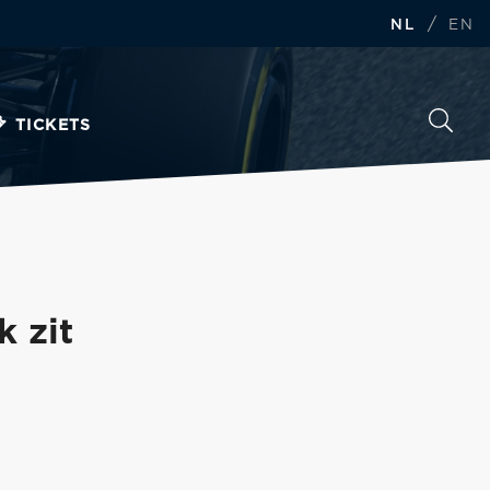
/
NL
EN
TICKETS
k zit
"