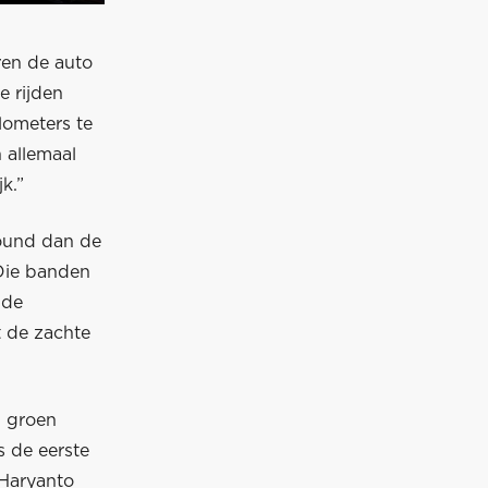
ren de auto
e rijden
lometers te
 allemaal
k.”
pound dan de
Die banden
 de
t de zachte
p groen
s de eerste
 Haryanto