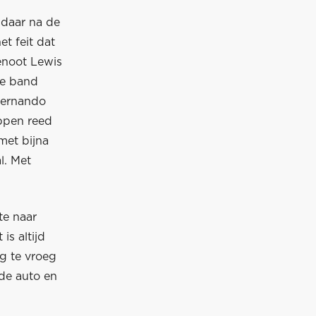
daar na de
t feit dat
genoot Lewis
te band
Fernando
ppen reed
met bijna
l. Met
te naar
s altijd
og te vroeg
de auto en