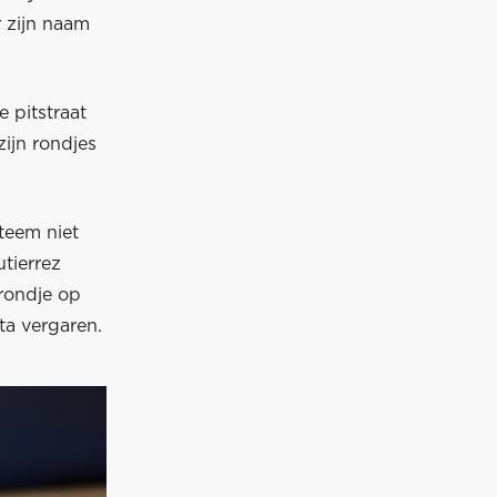
r zijn naam
e pitstraat
ijn rondjes
teem niet
utierrez
 rondje op
ta vergaren.