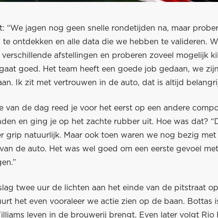
t: “We jagen nog geen snelle rondetijden na, maar probe
ls te ontdekken en alle data die we hebben te valideren. W
erschillende afstellingen en proberen zoveel mogelijk ki
gaat goed. Het team heeft een goede job gedaan, we zijn
an. Ik zit met vertrouwen in de auto, dat is altijd belangrij
e van de dag reed je voor het eerst op een andere com
en en ging je op het zachte rubber uit. Hoe was dat? “
 grip natuurlijk. Maar ook toen waren we nog bezig met
n van de auto. Het was wel goed om een eerste gevoel me
gen.”
lag twee uur de lichten aan het einde van de pitstraat o
urt het even vooraleer we actie zien op de baan. Bottas i
Williams leven in de brouwerij brengt. Even later volgt Rio