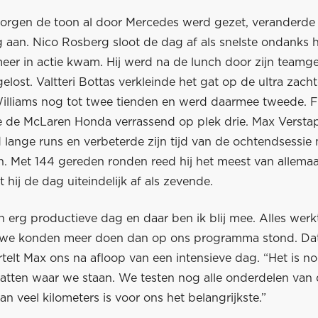
rgen de toon al door Mercedes werd gezet, veranderde 
 aan. Nico Rosberg sloot de dag af als snelste ondanks he
 meer in actie kwam. Hij werd na de lunch door zijn team
elost. Valtteri Bottas verkleinde het gat op de ultra zach
Williams nog tot twee tienden en werd daarmee tweede. 
e de McLaren Honda verrassend op plek drie. Max Versta
lange runs en verbeterde zijn tijd van de ochtendsessie 
n. Met 144 gereden ronden reed hij het meest van allemaa
t hij de dag uiteindelijk af als zevende.
 erg productieve dag en daar ben ik blij mee. Alles werk
we konden meer doen dan op ons programma stond. Dat i
ertelt Max ons na afloop van een intensieve dag. “Het is n
hatten waar we staan. We testen nog alle onderdelen van 
n veel kilometers is voor ons het belangrijkste.”