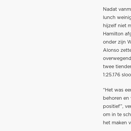
Nadat vanmo
lunch weinig
hijzelf niet
Hamilton afg
onder zijn 
Alonso zett
overwegend 
twee tiende
1:25.176 sloo
“Het was een
behoren en 
positief”, v
om in te sc
het maken va