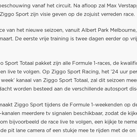
beschouwing vanaf het circuit. Na afloop zal Max Versta
iggo Sport zijn visie geven op de zojuist verreden race.
ce van het nieuwe seizoen, vanuit Albert Park Melbourne,
art. De eerste vrije training is twee dagen eerder op vri
o Sport Totaal pakket zijn alle Formule 1-races, de kwalific
ngen live te volgen. Op Ziggo Sport Racing, het ’24 uur p
 week’ kanaal van Ziggo Sport Totaal, zal dit seizoen me
dacht worden besteed aan de verschillende autosport disc
aakt Ziggo Sport tijdens de Formule 1-weekenden op de
kanalen meerdere tv signalen beschikbaar, zodat de kijke
om bijvoorbeeld de race live te volgen, een kijkje te nem
a de pit lane camera of een stukje mee te rijden met de o