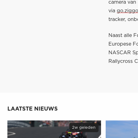
camera van 
via
go.ziggo
tracker, onb
Naast alle F
Europese Fo
NASCAR Spri
Rallycross 
LAATSTE NIEUWS
2w geleden