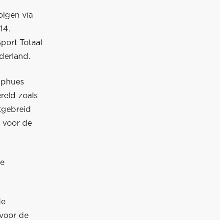
olgen via
14.
port Totaal
Nederland.
mphues
reld zoals
tgebreid
k voor de
de
de
 voor de