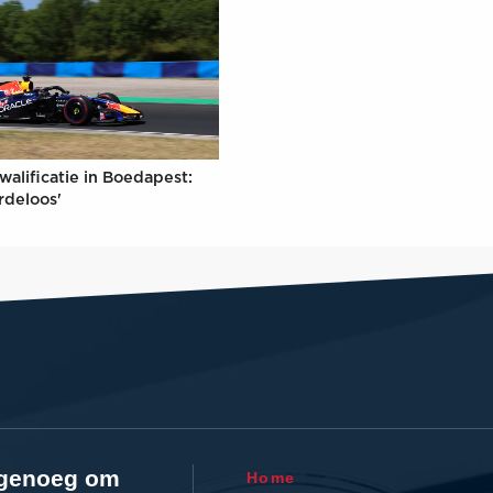
walificatie in Boedapest:
rdeloos'
l genoeg om
Home