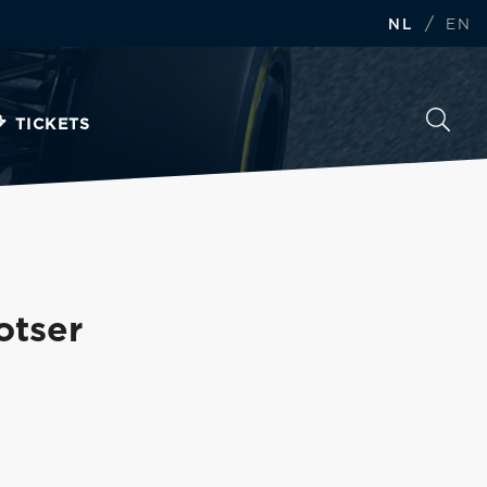
/
NL
EN
TICKETS
otser