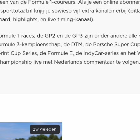
een van de Formule 1-coureurs. Als je een online abonn
sporttotaal.nl
krijg je sowieso vijf extra kanalen erbij (pitl
oard, highlights, en live timing-kanaal).
ormule 1-races, de GP2 en de GP3 zijn onder andere alle r
rmule 3-kampioenschap, de DTM, de Porsche Super Cup
nt Cup Series, de Formule E, de IndyCar-series en het 
Championship live met Nederlands commentaar te volgen.
2w geleden