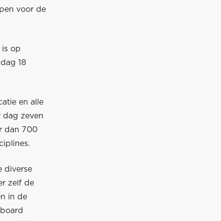
ppen voor de
 is op
jdag 18
atie en alle
er dag zeven
er dan 700
iplines.
 diverse
r zelf de
en in de
n board