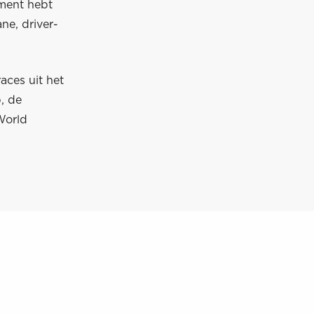
ement hebt
ane, driver-
aces uit het
, de
World