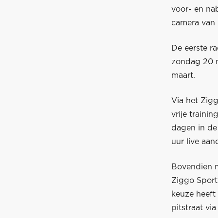
voor- en na
camera van Z
De eerste ra
zondag 20 ma
maart.
Via het Zigg
vrije traini
dagen in de
uur live aan
Bovendien m
Ziggo Sport-
keuze heeft 
pitstraat vi