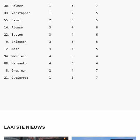
30. Palmer 		1 	    5 	         7

33. Verstappen	 	1 	    7 	         5

55. Sainz 		2 	    6 	         5

14. Alonso 		3 	    4 	         6

22. Button 		3 	    4 	         6

 9. Ericsson 		3 	    5 	         5

12. Nasr 		4 	    4 	         5

94. Wehrlein 		4 	    5 	         4

88. Haryanto 		4 	    5 	         4

 8. Grosjean 		2 	    4 	         7

21. Gutierrez 		1 	    5 	         7
LAATSTE NIEUWS