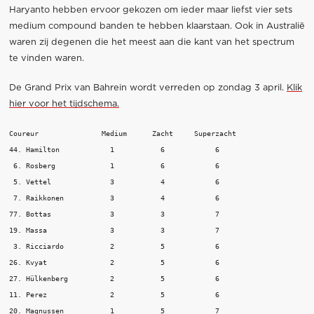
Haryanto hebben ervoor gekozen om ieder maar liefst vier sets
medium compound banden te hebben klaarstaan. Ook in Australië
waren zij degenen die het meest aan die kant van het spectrum
te vinden waren.
De Grand Prix van Bahrein wordt verreden op zondag 3 april.
Klik
hier voor het tijdschema.
Coureur 	      Medium 	  Zacht     Superzacht

44. Hamilton 		1 	    6 	         6

 6. Rosberg 	        1 	    6 	         6

 5. Vettel 	        3 	    4 	         6

 7. Raikkonen 	  	3 	    4            6

77. Bottas 		3 	    3 	         7

19. Massa 		3 	    3 	         7

 3. Ricciardo 		2 	    5 	         6

26. Kvyat 		2 	    5 	         6

27. Hülkenberg 		2 	    5 	         6

11. Perez 		2 	    5 	         6

20. Magnussen	 	1 	    5 	         7
