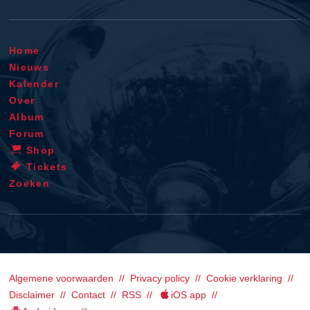
Home
Nieuws
Kalender
Over
Album
Forum
Shop
Tickets
Zoeken
Algemene voorwaarden
Privacy policy
Cookie verklaring
Disclaimer
Contact
RSS
iOS app