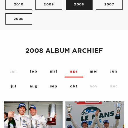
2010
2009
2008
2007
2006
2008 ALBUM ARCHIEF
jan
feb
mrt
apr
mei
jun
jul
aug
sep
okt
nov
dec