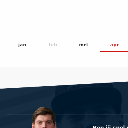
jan
feb
mrt
apr
Ben jij sne