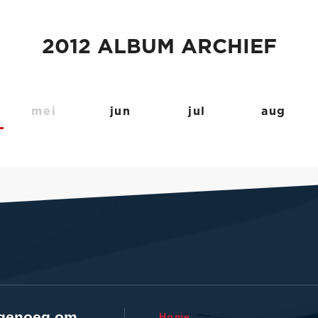
2012 ALBUM ARCHIEF
mei
jun
jul
aug
l genoeg om
Home