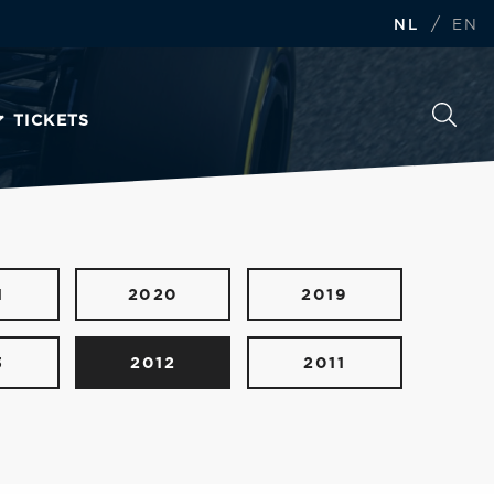
/
NL
EN
TICKETS
1
2020
2019
3
2012
2011