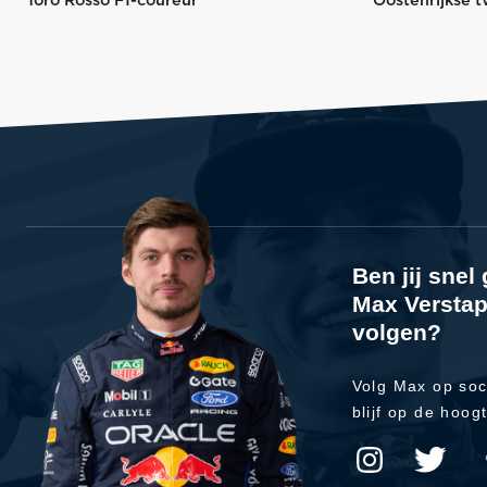
Toro Rosso F1-coureur
Oostenrijkse t
Ben jij sne
Max Verstap
volgen?
Volg Max op soc
blijf op de hoog