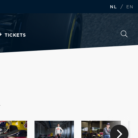
/
NL
EN
TICKETS
.