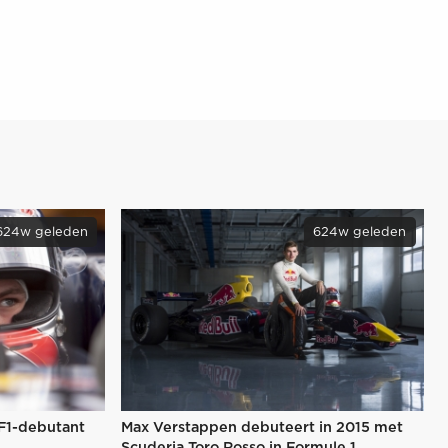
624w geleden
624w geleden
 F1-debutant
Max Verstappen debuteert in 2015 met
Scuderia Toro Rosso in Formule 1