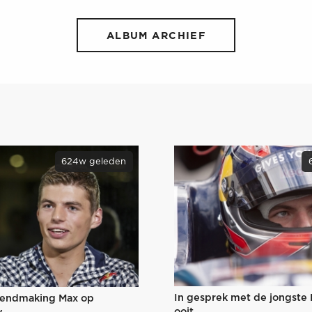
ALBUM ARCHIEF
624w geleden
In gesprek met de jongste
kendmaking Max op
ooit