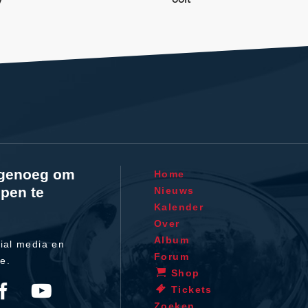
v
l genoeg om
Home
pen te
Nieuws
Kalender
Over
Album
ial media en
Forum
te.
Shop
Tickets
Zoeken