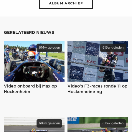
ALBUM ARCHIEF
GERELATEERD NIEUWS
614w geleden
616w geleden
Video onboard bij Max op
Video's F3-races ronde 11 op
Hockenheim
Hockenheimring
616w geleden
616w geleden