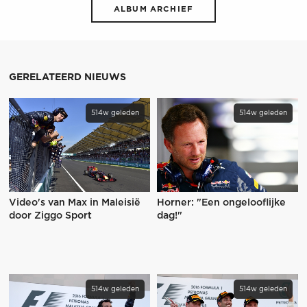
ALBUM ARCHIEF
GERELATEERD NIEUWS
514w geleden
514w geleden
Video's van Max in Maleisië
Horner: "Een ongelooflijke
door Ziggo Sport
dag!"
514w geleden
514w geleden