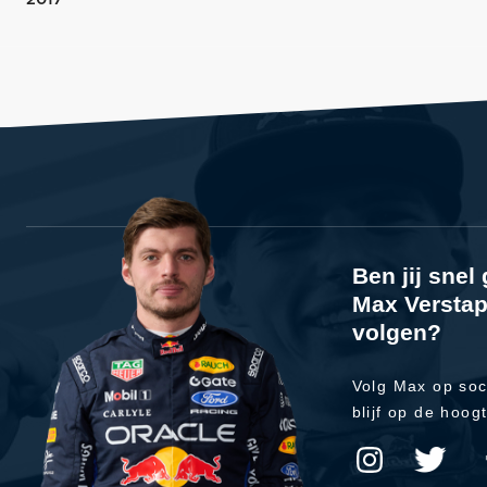
Ben jij sne
Max Verstap
volgen?
Volg Max op soc
blijf op de hoog