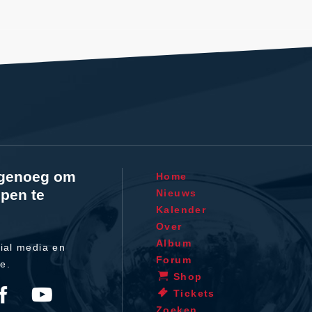
l genoeg om
Home
pen te
Nieuws
Kalender
Over
Album
ial media en
Forum
te.
Shop
Tickets
Zoeken