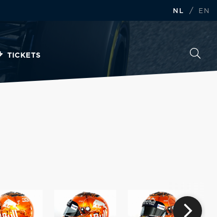
/
NL
EN
TICKETS