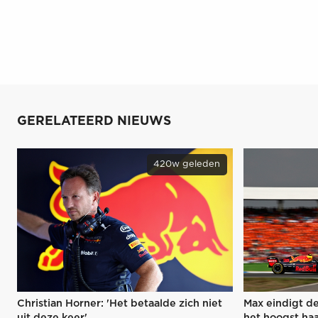
GERELATEERD NIEUWS
420w geleden
Christian Horner: 'Het betaalde zich niet
Max eindigt de
uit deze keer'
het hoogst haa