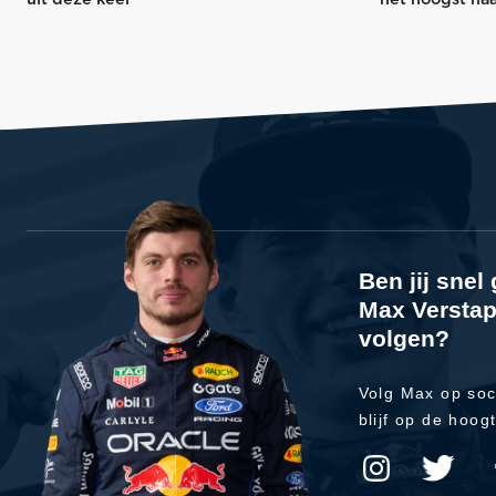
Ben jij sne
Max Verstap
volgen?
Volg Max op soc
blijf op de hoog