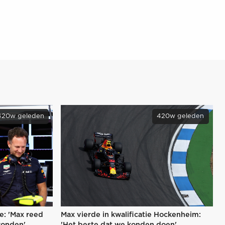
420w geleden
420w geleden
ie: 'Max reed
Max vierde in kwalificatie Hockenheim:
ronden'
'Het beste dat we konden doen'