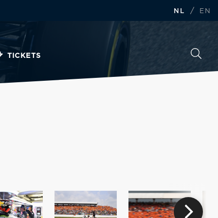
/
NL
EN
TICKETS