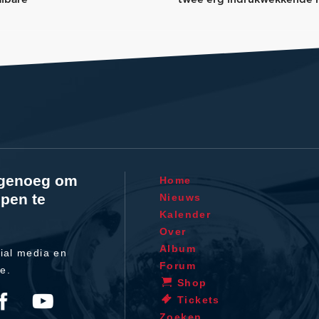
l genoeg om
Home
pen te
Nieuws
Kalender
Over
Album
ial media en
Forum
te.
Shop
Tickets
Zoeken