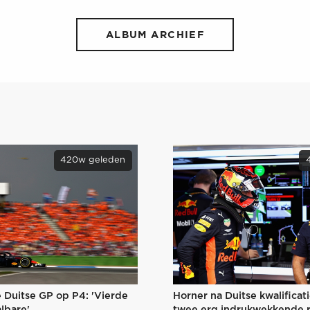
ALBUM ARCHIEF
420w geleden
Horner na Duitse kwalificat
 Duitse GP op P4: 'Vierde
twee erg indrukwekkende 
lbare'