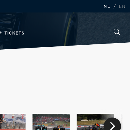
/
NL
EN
TICKETS