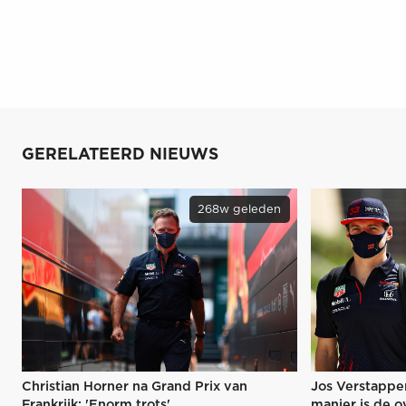
GERELATEERD NIEUWS
268w geleden
Christian Horner na Grand Prix van
Jos Verstappe
Frankrijk: 'Enorm trots'
manier is de 