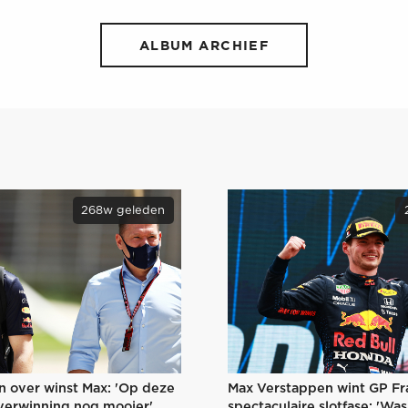
ALBUM ARCHIEF
268w geleden
Max Verstappen wint GP Fra
n over winst Max: 'Op deze
spectaculaire slotfase: 'Wa
overwinning nog mooier'