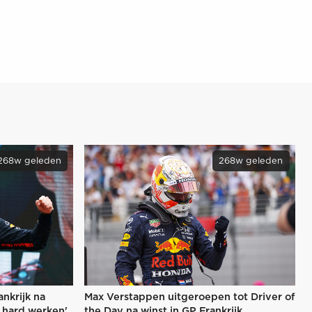
268w geleden
268w geleden
nkrijk na
Max Verstappen uitgeroepen tot Driver of
s hard werken'
the Day na winst in GP Frankrijk