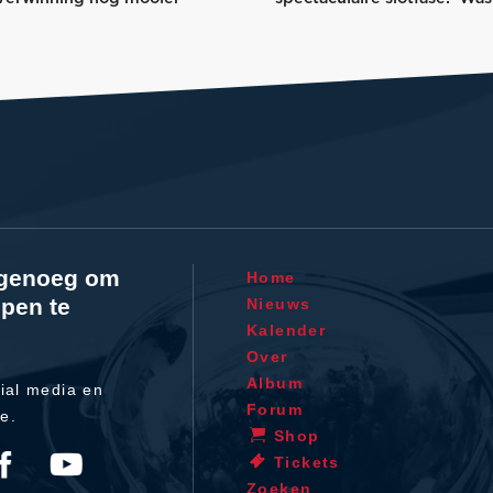
l genoeg om
Home
pen te
Nieuws
Kalender
Over
Album
ial media en
Forum
te.
Shop
Tickets
Zoeken