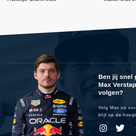
Ben jij sne
Max Verstap
volgen?
Volg Max op soc
blijf op de hoog