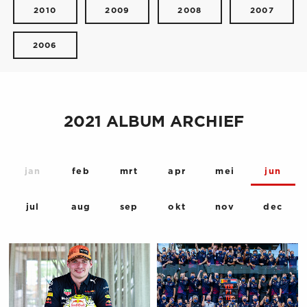
2010
2009
2008
2007
2006
2021 ALBUM ARCHIEF
jan
feb
mrt
apr
mei
jun
jul
aug
sep
okt
nov
dec