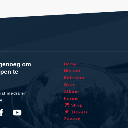
l genoeg om
Home
pen te
Nieuws
Kalender
Over
Album
ial media en
Forum
te.
Shop
Tickets
Zoeken