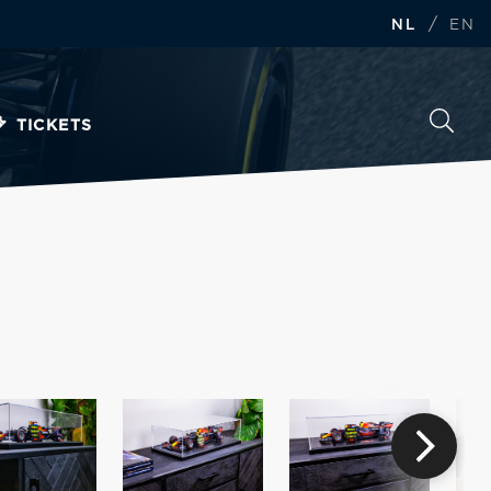
/
NL
EN
TICKETS