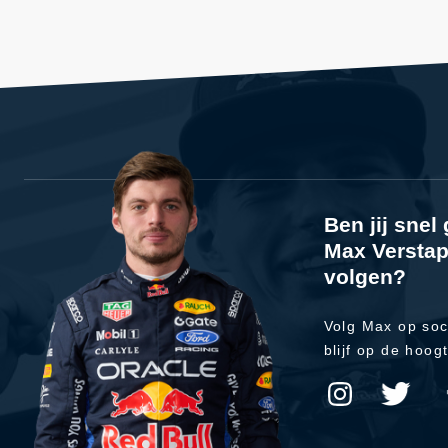
Ben jij sne
Max Verstap
volgen?
Volg Max op soc
blijf op de hoog