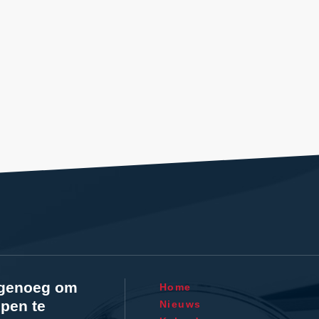
l genoeg om
Home
pen te
Nieuws