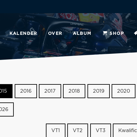
KALENDER
OVER
ALBUM
SHOP
015
2016
2017
2018
2019
2020
026
VT1
VT2
VT3
Kwalific