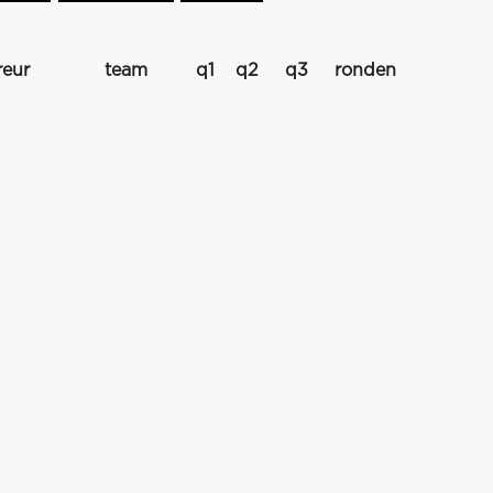
reur
team
q1
q2
q3
ronden