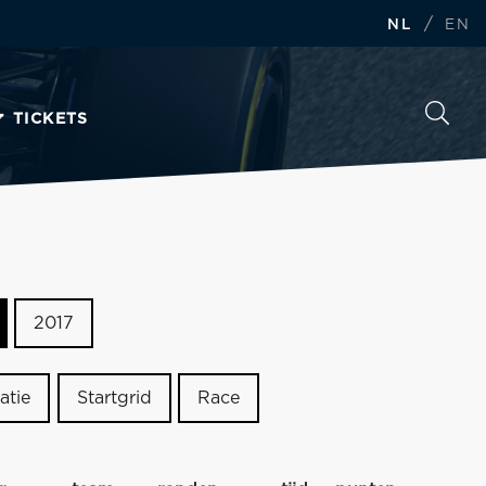
/
NL
EN
TICKETS
2017
atie
Startgrid
Race