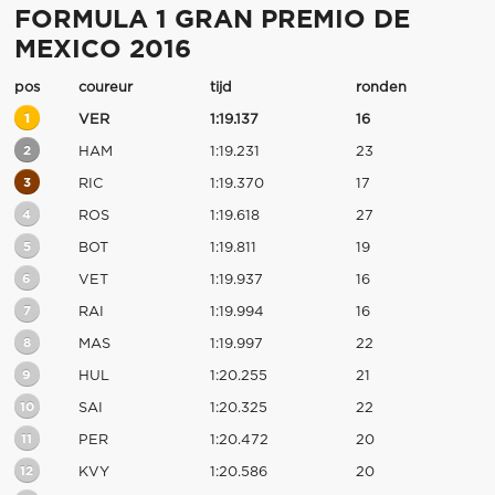
FORMULA 1 GRAN PREMIO DE
MEXICO 2016
pos
coureur
tijd
ronden
1
VER
1:19.137
16
2
HAM
1:19.231
23
3
RIC
1:19.370
17
4
ROS
1:19.618
27
5
BOT
1:19.811
19
6
VET
1:19.937
16
7
RAI
1:19.994
16
8
MAS
1:19.997
22
9
HUL
1:20.255
21
10
SAI
1:20.325
22
11
PER
1:20.472
20
12
KVY
1:20.586
20