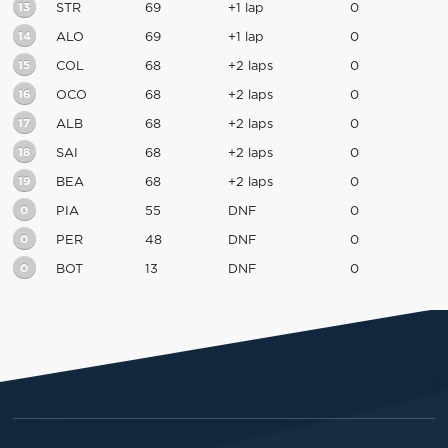
13
STR
69
+1 lap
0
14
ALO
69
+1 lap
0
15
COL
68
+2 laps
0
16
OCO
68
+2 laps
0
17
ALB
68
+2 laps
0
18
SAI
68
+2 laps
0
19
BEA
68
+2 laps
0
0
PIA
55
DNF
0
0
PER
48
DNF
0
0
BOT
13
DNF
0