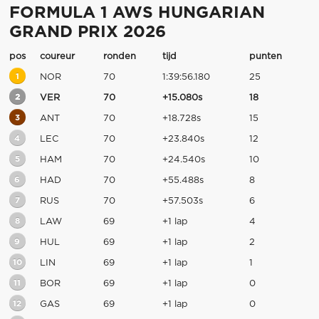
FORMULA 1 AWS HUNGARIAN
GRAND PRIX 2026
pos
coureur
ronden
tijd
punten
1
NOR
70
1:39:56.180
25
2
VER
70
+15.080s
18
3
ANT
70
+18.728s
15
4
LEC
70
+23.840s
12
5
HAM
70
+24.540s
10
6
HAD
70
+55.488s
8
7
RUS
70
+57.503s
6
8
LAW
69
+1 lap
4
9
HUL
69
+1 lap
2
10
LIN
69
+1 lap
1
11
BOR
69
+1 lap
0
12
GAS
69
+1 lap
0