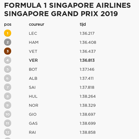
FORMULA 1 SINGAPORE AIRLINES
SINGAPORE GRAND PRIX 2019
pos
coureur
tijd
1
LEC
1:36.217
2
HAM
1:36.408
3
VET
1:36.437
4
VER
1:36.813
5
BOT
1:37.146
6
ALB
1:37.411
7
SAI
1:37.818
8
HUL
1:38.264
9
NOR
1:38.329
10
GIO
1:38.697
11
GAS
1:38.699
12
RAI
1:38.858