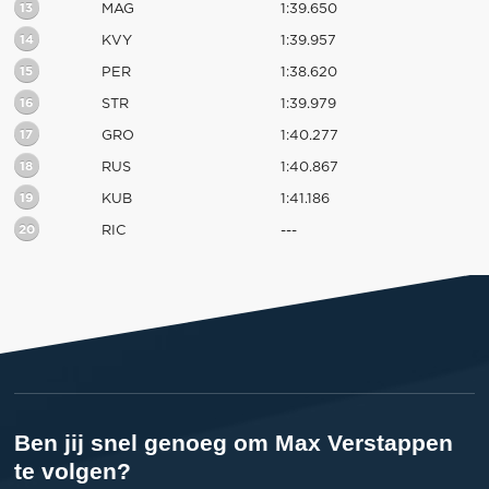
13
MAG
1:39.650
14
KVY
1:39.957
15
PER
1:38.620
16
STR
1:39.979
17
GRO
1:40.277
18
RUS
1:40.867
19
KUB
1:41.186
20
RIC
---
Ben jij snel genoeg om Max Verstappen
te volgen?