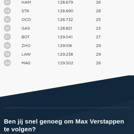
13
HAM
1:28.679
26
14
STR
1:28.690
28
15
OCO
1:28.732
25
16
GAS
1:28.821
23
17
BOT
1:29.041
27
18
ZHO
1:29.106
29
19
LAW
1:29.238
29
20
MAG
1:29.502
26
Ben jij snel genoeg om Max Verstappen
te volgen?