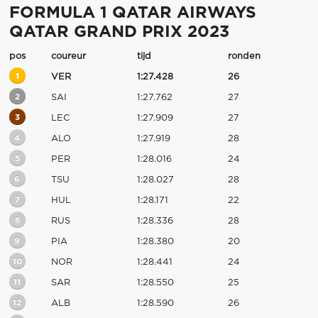
FORMULA 1 QATAR AIRWAYS
QATAR GRAND PRIX 2023
pos
coureur
tijd
ronden
1
VER
1:27.428
26
2
SAI
1:27.762
27
3
LEC
1:27.909
27
4
ALO
1:27.919
28
5
PER
1:28.016
24
6
TSU
1:28.027
28
7
HUL
1:28.171
22
8
RUS
1:28.336
28
9
PIA
1:28.380
20
10
NOR
1:28.441
24
11
SAR
1:28.550
25
12
ALB
1:28.590
26