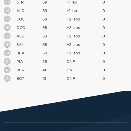
13
STR
69
+1 lap
0
14
ALO
69
+1 lap
0
15
COL
68
+2 laps
0
16
OCO
68
+2 laps
0
17
ALB
68
+2 laps
0
18
SAI
68
+2 laps
0
19
BEA
68
+2 laps
0
0
PIA
55
DNF
0
0
PER
48
DNF
0
0
BOT
13
DNF
0