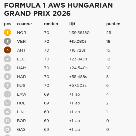
FORMULA 1 AWS HUNGARIAN
GRAND PRIX 2026
pos
coureur
ronden
tijd
punten
1
NOR
70
1:39:56.180
25
2
VER
70
+15.080s
18
3
ANT
70
+18.728s
15
4
LEC
70
+23.840s
12
5
HAM
70
+24.540s
10
6
HAD
70
+55.488s
8
7
RUS
70
+57.503s
6
8
LAW
69
+1 lap
4
9
HUL
69
+1 lap
2
10
LIN
69
+1 lap
1
11
BOR
69
+1 lap
0
12
GAS
69
+1 lap
0