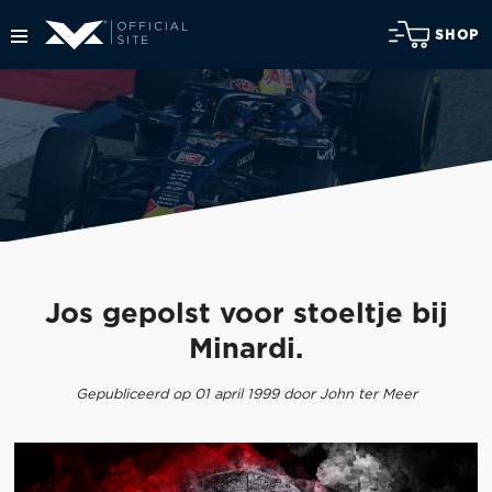
SHOP
Jos gepolst voor stoeltje bij
Minardi.
Gepubliceerd op 01 april 1999 door John ter Meer