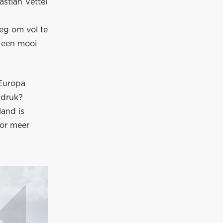
stian Vettel
oeg om vol te
 een mooi
 Europa
 druk?
land is
oor meer