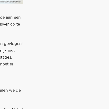
toe aan een
sver op te
ijn gevlogen!
lijk niet
taties.
moet er
 halen we de