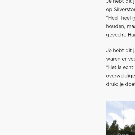
Je hebt dit
op Silverst
​“Heel, heel
houden, maa
gevecht. Har
Je hebt dit
waren er vee
“Het is echt
overweldigen
druk: je doet