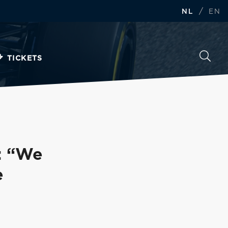
/
NL
EN
TICKETS
: “We
e