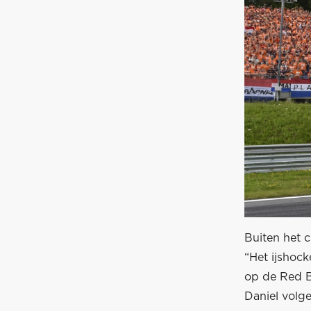
Buiten het c
“Het ijshoc
op de Red B
Daniel volg