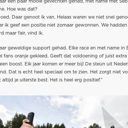
 jaar een paar mooie gevechten gehad, met name met Seba
one. Hoe was dat?
 goed. Daar genoot ik van. Helaas waren we niet snel gen
r ik geef een positie niet zomaar gewonnen. We hadden
d maar fair, vind ik.
 jaar geweldige support gehad. Elke race en met name in
l fans oranje gekleed. Geeft dat voldoening of juist extra
 een boost. Elk jaar komen er meer bij! De steun uit Neder
d. Dat is echt heel speciaal om te zien. Het zorgt niet v
 altijd je uiterste best. Het is heel erg positief.”