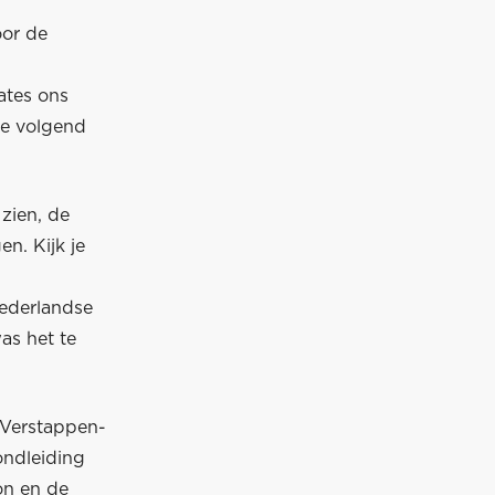
oor de
ates ons
we volgend
zien, de
en. Kijk je
 Nederlandse
as het te
n Verstappen-
ondleiding
on en de