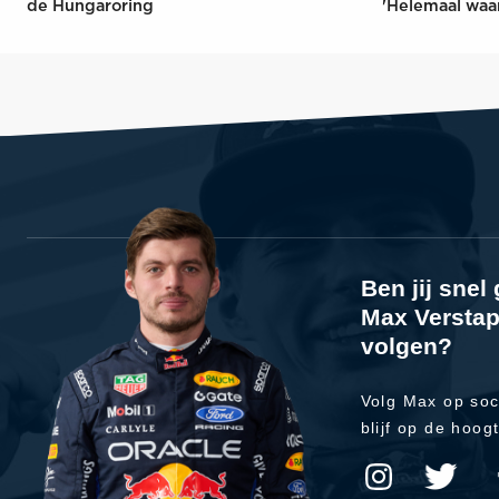
de Hungaroring
'Helemaal waa
Ben jij sne
Max Verstap
volgen?
Volg Max op soc
blijf op de hoog