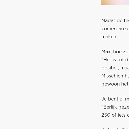
Nadat de tes
zomerpauze.
maken.
Max, hoe zou
“Het is tot 
positief, m
Misschien h
gewoon het 
Je bent al m
“Eerlijk gez
250 of iets d