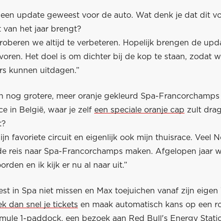
r een update geweest voor de auto. Wat denk je dat dit v
 van het jaar brengt?
roberen we altijd te verbeteren. Hopelijk brengen de upd
voren. Het doel is om dichter bij de kop te staan, zodat 
ers kunnen uitdagen.”
 nog grotere, meer oranje gekleurd Spa-Francorchamps 
e in België, waar je zelf
een speciale oranje cap
zult drag
t?
mijn favoriete circuit en eigenlijk ook mijn thuisrace. Veel
 de reis naar Spa-Francorchamps maken. Afgelopen jaar w
rden en ik kijk er nu al naar uit.”
feest in Spa niet missen en Max toejuichen vanaf zijn eige
k dan snel je tickets
en maak automatisch kans op een r
mule 1-paddock, een bezoek aan Red Bull's Energy Stati