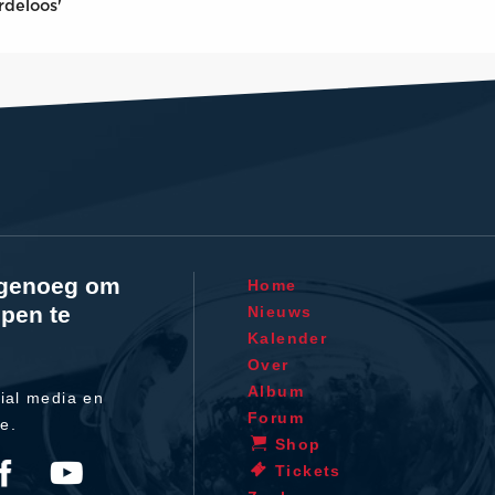
rdeloos'
l genoeg om
Home
pen te
Nieuws
Kalender
Over
Album
ial media en
Forum
te.
Shop
Tickets