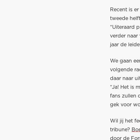
Recent is e
tweede helft
“Uiteraard p
verder naar 
jaar de leid
We gaan een
volgende rac
daar naar ui
“Ja! Het is 
fans zullen
gek voor woo
Wil jij het 
tribune?
Boe
door de For