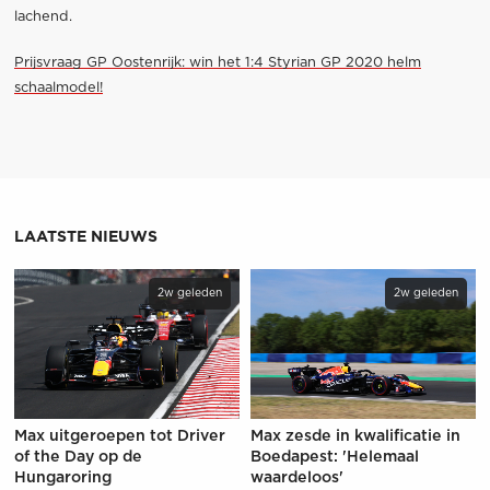
lachend.
Prijsvraag GP Oostenrijk: win het 1:4 Styrian GP 2020 helm
schaalmodel!
LAATSTE NIEUWS
2w geleden
2w geleden
Max uitgeroepen tot Driver
Max zesde in kwalificatie in
of the Day op de
Boedapest: 'Helemaal
Hungaroring
waardeloos'