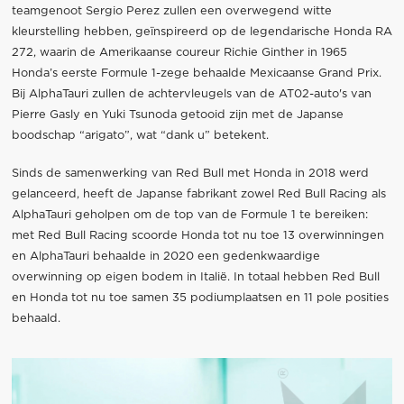
teamgenoot Sergio Perez zullen een overwegend witte
kleurstelling hebben, geïnspireerd op de legendarische Honda RA
272, waarin de Amerikaanse coureur Richie Ginther in 1965
Honda’s eerste Formule 1-zege behaalde Mexicaanse Grand Prix.
Bij AlphaTauri zullen de achtervleugels van de AT02-auto's van
Pierre Gasly en Yuki Tsunoda getooid zijn met de Japanse
boodschap “arigato”, wat “dank u” betekent.
Sinds de samenwerking van Red Bull met Honda in 2018 werd
gelanceerd, heeft de Japanse fabrikant zowel Red Bull Racing als
AlphaTauri geholpen om de top van de Formule 1 te bereiken:
met Red Bull Racing scoorde Honda tot nu toe 13 overwinningen
en AlphaTauri behaalde in 2020 een gedenkwaardige
overwinning op eigen bodem in Italië. In totaal hebben Red Bull
en Honda tot nu toe samen 35 podiumplaatsen en 11 pole posities
behaald.