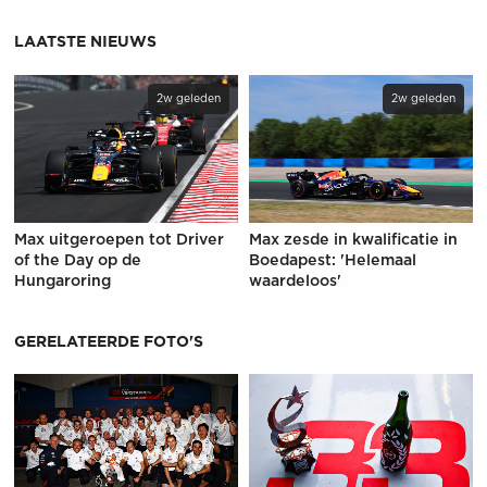
LAATSTE NIEUWS
2w geleden
2w geleden
Max uitgeroepen tot Driver
Max zesde in kwalificatie in
of the Day op de
Boedapest: 'Helemaal
Hungaroring
waardeloos'
GERELATEERDE FOTO'S