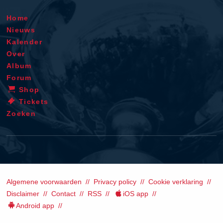
Home
Nieuws
Kalender
Over
Album
Forum
Shop
Tickets
Zoeken
Algemene voorwaarden
Privacy policy
Cookie verklaring
Disclaimer
Contact
RSS
iOS app
Android app