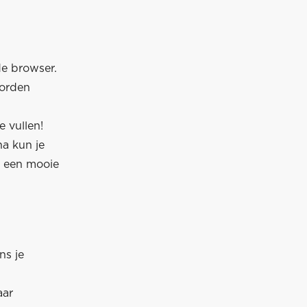
de browser.
worden
 vullen!
na kun je
p een mooie
ns je
aar