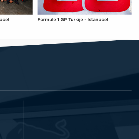
nboel
Formule 1 GP Turkije - Istanboel