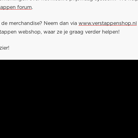
tappen forum
.
r de merchandise? Neem dan via
www.verstappenshop.nl
tappen webshop, waar ze je graag verder helpen!
zier!