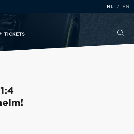
/
NL
EN
TICKETS
1:4
helm!