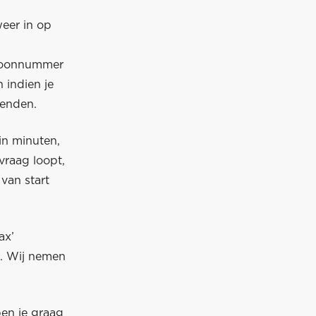
weer in op
efoonnummer
 indien je
wenden.
in minuten,
vraag loopt,
van start
ax’
n. Wij nemen
en je graag