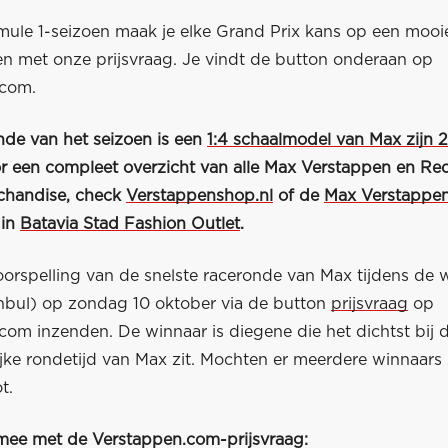
mule 1-seizoen maak je elke Grand Prix kans op een mooie
en met onze prijsvraag. Je vindt de button onderaan op
.com.
nde van het seizoen is een
1:4 schaalmodel van Max zijn 
r een compleet overzicht van alle Max Verstappen en Red
chandise, check
Verstappenshop.nl
of de
Max Verstappe
 in
Batavia Stad Fashion Outlet
.
oorspelling van de snelste raceronde van Max tijdens de w
tanbul) op zondag 10 oktober via de button
prijsvraag
op
com inzenden. De winnaar is diegene die het dichtst bij 
jke rondetijd van Max zit. Mochten er meerdere winnaars 
t.
 mee met de Verstappen.com-prijsvraag: