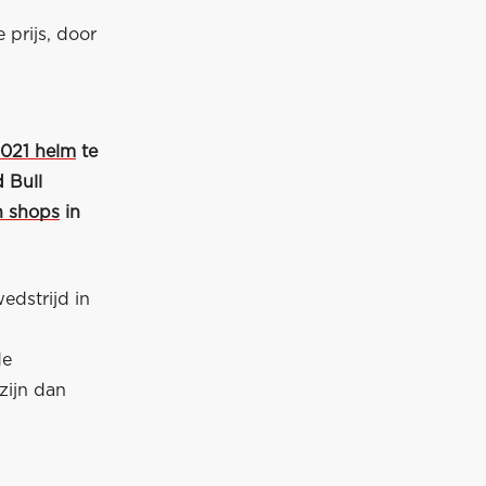
 prijs, door
2021 helm
te
 Bull
n shops
in
edstrijd in
de
zijn dan