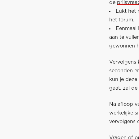
de
prijsvra
Lukt het 
het forum.
Eenmaal 
aan te vull
gewonnen he
Vervolgens k
seconden en
kun je deze 
gaat, zal de
Na afloop v
werkelijke 
vervolgens 
Vragen of o