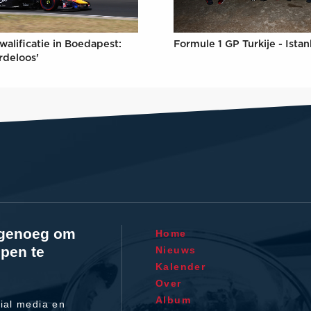
Formule 1 GP Turkije - Ista
walificatie in Boedapest:
rdeloos'
l genoeg om
Home
pen te
Nieuws
Kalender
Over
Album
ial media en