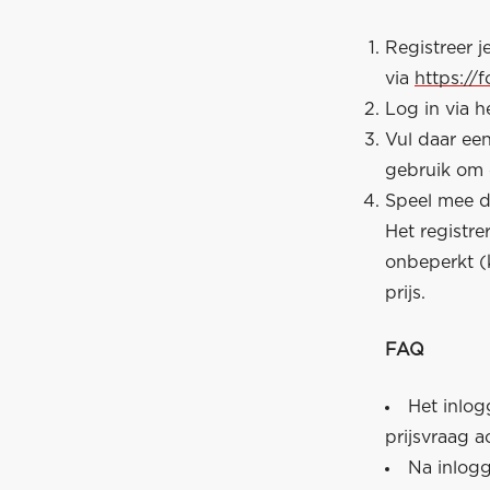
Registreer 
via
https://
Log in via h
Vul daar ee
gebruik om 
Speel mee do
Het registr
onbeperkt (
prijs.
FAQ
Het inlog
prijsvraag a
Na inlogg