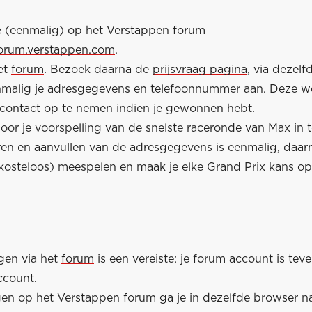
je (eenmalig) op het Verstappen forum
forum.verstappen.com
.
et
forum
. Bezoek daarna de
prijsvraag pagina
, via dezelf
nmalig je adresgegevens en telefoonnummer aan. Deze 
contact op te nemen indien je gewonnen hebt.
or je voorspelling van de snelste raceronde van Max in te
eren en aanvullen van de adresgegevens is eenmalig, daar
kosteloos) meespelen en maak je elke Grand Prix kans o
gen via het
forum
is een vereiste: je forum account is teve
ccount.
en op het Verstappen forum ga je in dezelfde browser n