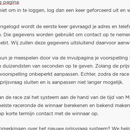
ag pagina
.
niet om in te loggen, log dan een keer geforceerd uit en 
ingelogd wordt de eerste keer gevraagd je adres en tel
en. Die gegevens worden gebruikt om contact op te nemen
bt. Wij zullen deze gegevens uitsluitend daarvoor aan
un je meespelen door via de invulpagina je voorspelling 
 duizendsten van seconden op te geven. Zolang de prijs
voorspelling onbeperkt aanpassen. Echter, zodra de race 
 prijsvraag sluiten en is aanpassen niet langer mogelijk.
an de race zal het systeem aan de hand van de tijd van M
snelste raceronde de winnaar berekenen en bekend make
op korte termijn contact met de winnaar op.
pmerkingen over het nieuwe prijsvraag systeem? We help