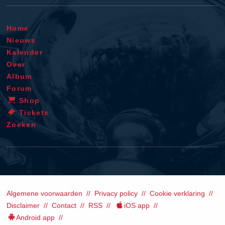
Home
Nieuws
Kalender
Over
Album
Forum
Shop
Tickets
Zoeken
Algemene voorwaarden
Privacy policy
Cookie verklaring
Disclaimer
Contact
RSS
iOS app
Android app