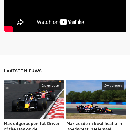
LAATSTE NIEUWS
2w geleden
2w geleden
Max uitgeroepen tot Driver
Max zesde in kwalificatie in
of the Day op de
Boedapest: 'Helemaal