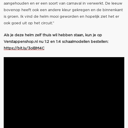
aangehouden en er een soort van carnaval in verwerkt. De leeuw
bovenop heeft ook een andere kleur gekregen en de binnenkant
is groen. Ik vind de helm mooi geworden en hopelijk ziet het er
ook goed uit op het circuit.”
Als je deze helm zelf thuis wil hebben staan, kun je op
Verstappenshop.nl nu 1:2 en 1:4 schaalmodellen bestellen:
https://bit.ly/3olBM4C