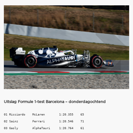
Uitslag Formule 1-test Barcelona – donderdagochtend
01 Ricciardo    McLaren        1:20.355    65

02 Sainz        Ferrari        1:20.546    71

03 Gasly        AlphaTauri     1:20.764    61
