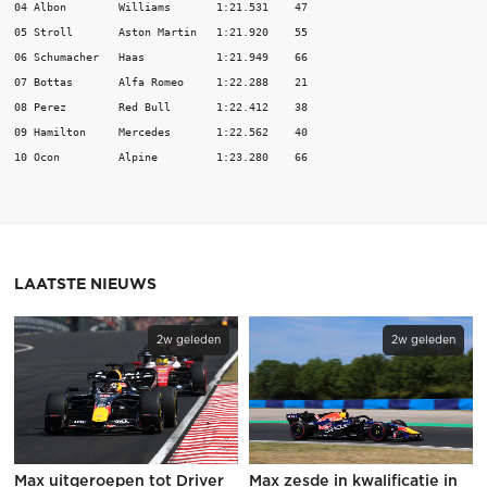
04 Albon        Williams       1:21.531    47

05 Stroll       Aston Martin   1:21.920    55

06 Schumacher   Haas           1:21.949    66

07 Bottas       Alfa Romeo     1:22.288    21

08 Perez        Red Bull       1:22.412    38

09 Hamilton     Mercedes       1:22.562    40

10 Ocon         Alpine         1:23.280    66
LAATSTE NIEUWS
2w geleden
2w geleden
Max uitgeroepen tot Driver
Max zesde in kwalificatie in