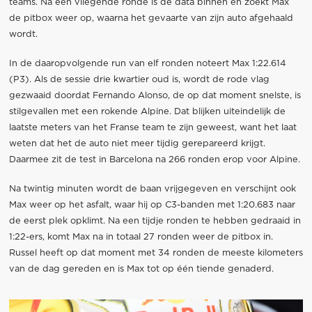
teams. Na een vliegende ronde is de data binnen en zoekt Max
de pitbox weer op, waarna het gevaarte van zijn auto afgehaald
wordt.
In de daaropvolgende run van elf ronden noteert Max 1:22.614
(P3). Als de sessie drie kwartier oud is, wordt de rode vlag
gezwaaid doordat Fernando Alonso, de op dat moment snelste, is
stilgevallen met een rokende Alpine. Dat blijken uiteindelijk de
laatste meters van het Franse team te zijn geweest, want het laat
weten dat het de auto niet meer tijdig gerepareerd krijgt.
Daarmee zit de test in Barcelona na 266 ronden erop voor Alpine.
Na twintig minuten wordt de baan vrijgegeven en verschijnt ook
Max weer op het asfalt, waar hij op C3-banden met 1:20.683 naar
de eerst plek opklimt. Na een tijdje ronden te hebben gedraaid in
1:22-ers, komt Max na in totaal 27 ronden weer de pitbox in.
Russel heeft op dat moment met 34 ronden de meeste kilometers
van de dag gereden en is Max tot op één tiende genaderd.