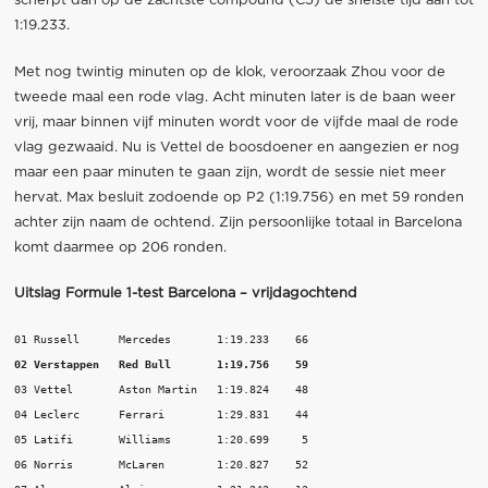
scherpt dan op de zachtste compound (C5) de snelste tijd aan tot
1:19.233.
Met nog twintig minuten op de klok, veroorzaak Zhou voor de
tweede maal een rode vlag. Acht minuten later is de baan weer
vrij, maar binnen vijf minuten wordt voor de vijfde maal de rode
vlag gezwaaid. Nu is Vettel de boosdoener en aangezien er nog
maar een paar minuten te gaan zijn, wordt de sessie niet meer
hervat. Max besluit zodoende op P2 (1:19.756) en met 59 ronden
achter zijn naam de ochtend. Zijn persoonlijke totaal in Barcelona
komt daarmee op 206 ronden.
Uitslag Formule 1-test Barcelona – vrijdagochtend
02 Verstappen   Red Bull       1:19.756    59
03 Vettel       Aston Martin   1:19.824    48

04 Leclerc      Ferrari        1:29.831    44

05 Latifi       Williams       1:20.699     5

06 Norris       McLaren        1:20.827    52
