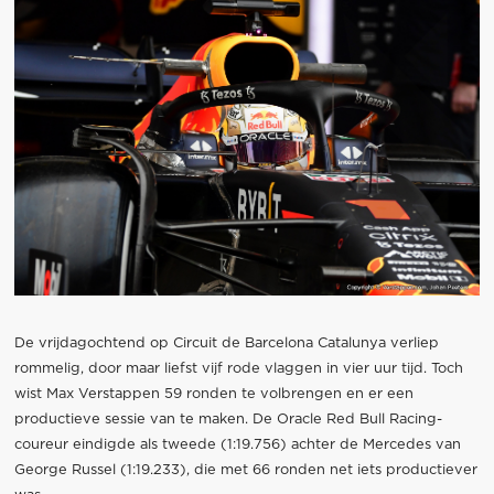
De vrijdagochtend op Circuit de Barcelona Catalunya verliep
rommelig, door maar liefst vijf rode vlaggen in vier uur tijd. Toch
wist Max Verstappen 59 ronden te volbrengen en er een
productieve sessie van te maken. De Oracle Red Bull Racing-
coureur eindigde als tweede (1:19.756) achter de Mercedes van
George Russel (1:19.233), die met 66 ronden net iets productiever