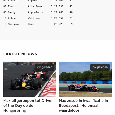
07 Alonso       Alpine         1:21.242    12

08 Zhou         Alfa Romeo     1:21.939    41

09 Gasly        AlphaTauri     1:22.469    40

10 Albon        Williams       1:22.652    21

11 Mazepin      Haas           1:26.229     9
LAATSTE NIEUWS
2w geleden
2w geleden
Max uitgeroepen tot Driver
Max zesde in kwalificatie in
of the Day op de
Boedapest: 'Helemaal
Hungaroring
waardeloos'